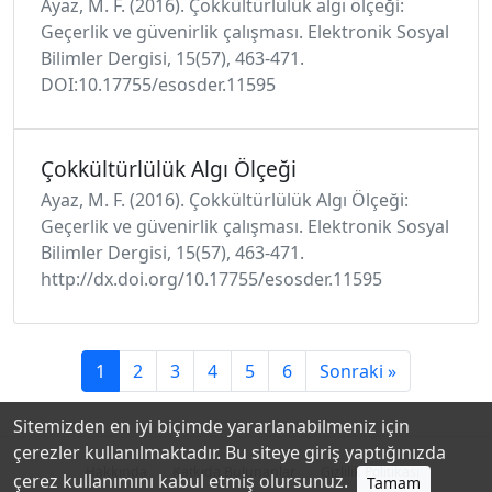
Ayaz, M. F. (2016). Çokkültürlülük algı ölçeği:
Geçerlik ve güvenirlik çalışması. Elektronik Sosyal
Bilimler Dergisi, 15(57), 463-471.
DOI:10.17755/esosder.11595
Çokkültürlülük Algı Ölçeği
Ayaz, M. F. (2016). Çokkültürlülük Algı Ölçeği:
Geçerlik ve güvenirlik çalışması. Elektronik Sosyal
Bilimler Dergisi, 15(57), 463-471.
http://dx.doi.org/10.17755/esosder.11595
1
2
3
4
5
6
Sonraki »
Sitemizden en iyi biçimde yararlanabilmeniz için
çerezler kullanılmaktadır. Bu siteye giriş yaptığınızda
Hakkında
Katkıda Bulunanlar
Gizlilik Politikası
çerez kullanımını kabul etmiş olursunuz.
Tamam