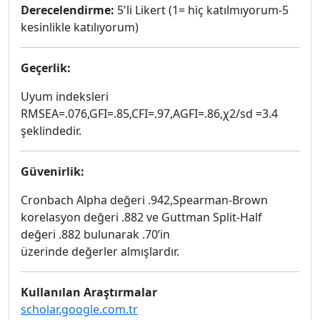
Derecelendirme:
5'li Likert (1= hiç katılmıyorum-5
kesinlikle katılıyorum)
Geçerlik:
Uyum indeksleri
RMSEA=.076,GFI=.85,CFI=.97,AGFI=.86,χ2/sd =3.4
şeklindedir.
Güvenirlik:
Cronbach Alpha değeri .942,Spearman-Brown
korelasyon değeri .882 ve Guttman Split-Half
değeri .882 bulunarak .70’in
üzerinde değerler almışlardır.
Kullanılan Araştırmalar
scholar.google.com.tr