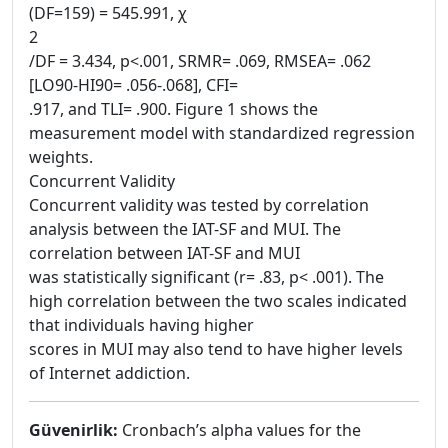
(DF=159) = 545.991, χ
2
/DF = 3.434, p<.001, SRMR= .069, RMSEA= .062
[LO90-HI90= .056-.068], CFI=
.917, and TLI= .900. Figure 1 shows the
measurement model with standardized regression
weights.
Concurrent Validity
Concurrent validity was tested by correlation
analysis between the IAT-SF and MUI. The
correlation between IAT-SF and MUI
was statistically significant (r= .83, p< .001). The
high correlation between the two scales indicated
that individuals having higher
scores in MUI may also tend to have higher levels
of Internet addiction.
Güvenirlik:
Cronbach’s alpha values for the