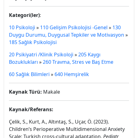
Kategori(ler)
:
10 Psikoloji
»
110 Gelişim Psikolojisi -Genel
»
130
Duygu Durumu, Duygusal Tepkiler ve Motivasyon
»
185 Sağlık Psikolojisi
20 Psikiyatri /Klinik Psikoloji
»
205 Kaygı
Bozuklukları
»
260 Travma, Stres ve Baş Etme
60 Sağlık Bilimleri
»
640 Hemşirelik
Kaynak Türü:
Makale
Kaynak/Referans:
Çelik, S., Kurt, A., Altıntaş, S., Uçar, Ö. (2023).
Children’s Perioperative Multidimensional Anxiety
Scale: Turkish cross-cultural adaptation.
Pediatr