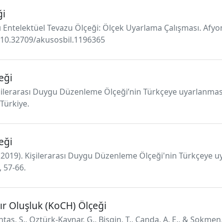
ği
lı Entelektüel Tevazu Ölçeği: Ölçek Uyarlama Çalışması. Afyo
rg/10.32709/akusosbil.1196365
eği
işilerarası Duygu Düzenleme Ölçeği’nin Türkçeye uyarlanması 
Türkiye.
eği
S. (2019). Kişilerarası Duygu Düzenleme Ölçeği'nin Türkçeye 
, 57-66.
ır Oluşluk (KoCH) Ölçeği
intas, S., Oztürk-Kaynar, G., Bisgin, T., Canda, A. E., & Sokme