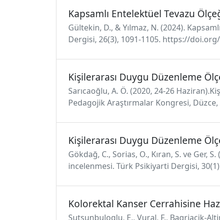
Kapsamlı Entelektüel Tevazu Ölçe
Gültekin, D., & Yılmaz, N. (2024). Kapsam
Dergisi, 26(3), 1091-1105. https://doi.o
Kişilerarası Duygu Düzenleme Ölç
Sarıcaoğlu, A. Ö. (2020, 24-26 Haziran).K
Pedagojik Araştırmalar Kongresi, Düzce, 
Kişilerarası Duygu Düzenleme Ölç
Gökdağ, C., Sorias, O., Kıran, S. ve Ger, 
incelenmesi. Türk Psikiyarti Dergisi, 30(1)
Kolorektal Kanser Cerrahisine Haz
Sutsunbuloglu, E., Vural, F., Bagriacik-Alt