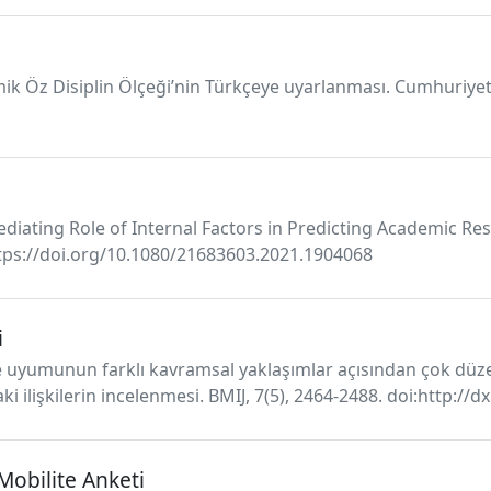
emik Öz Disiplin Ölçeği’nin Türkçeye uyarlanması. Cumhuriyet
 Mediating Role of Internal Factors in Predicting Academic Res
https://doi.org/10.1080/21683603.2021.1904068
i
evre uyumunun farklı kavramsal yaklaşımlar açısından çok düz
ki ilişkilerin incelenmesi. BMIJ, 7(5), 2464-2488. doi:http://
 Mobilite Anketi