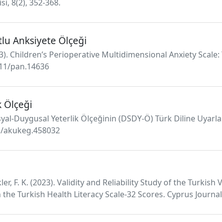
i, 8(2), 352-368.
lu Anksiyete Ölçeği
 (2023). Children’s Perioperative Multidimensional Anxiety Scale
1111/pan.14636
 Ölçeği
osyal-Duygusal Yeterlik Ölçeğinin (DSDY-Ö) Türk Diline Uyar
31/akukeg.458032
ükler, F. K. (2023). Validity and Reliability Study of the Turk
the Turkish Health Literacy Scale-32 Scores. Cyprus Journal 