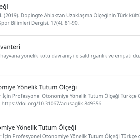
eği
M. (2019). Dopingte Ahlaktan Uzaklaşma Ölçeğinin Türk kült
r Bilimleri Dergisi, 17(4), 81-90.
vanteri
 hayvana yönelik kötü davranış ile saldırganlık ve empati düz
omiye Yönelik Tutum Ölçeği
ler İçin Profesyonel Otonomiye Yönelik Tutum Ölçeği Türkçe G
2). https://doi.org/10.31067/acusaglik.849356
miye Yönelik Tutum Ölçeği
er İçin Profesyonel Otonomiye Yönelik Tutum Ölçeği Türkçe g