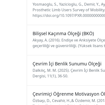
Yosmaoglu, S., Yazicioglu, G., Demir, Y., A
Prosthetic Limb Users Survey of Mobility.
https://doi.org/10.1097/PXR.000000000
Bilişsel Kaçınma Ölçeği (BKÖ)
Akyay, A. (2016). Endişe ve Anksiyete Öl
geçerliliği ve güvenirliliği. (Yüksek lisans
Çevrim İçi Benlik Sunumu Ölçeği
Dalkılıç, M. M. (2025). Çevrim İçi Benlik
Dergisi, 11(1), 36-50.
Çevrimiçi Öğrenme Motivasyon Öl
Özbaşı, D., Cevahir, H.,& Özdemir, M. (20