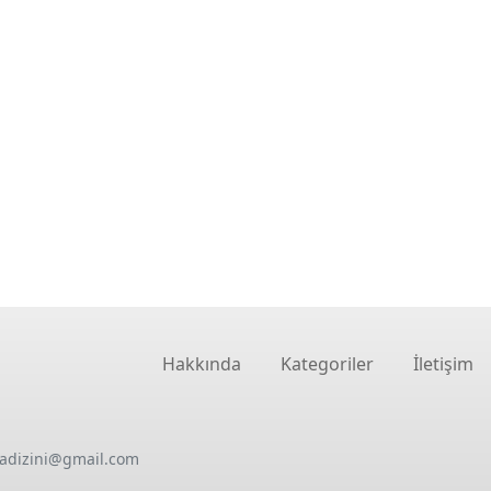
Hakkında
Kategoriler
İletişim
oadizini@gmail.com