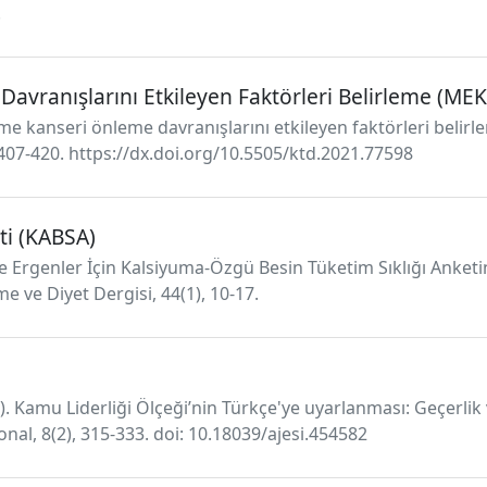
.
avranışlarını Etkileyen Faktörleri Belirleme (ME
meme kanseri önleme davranışlarını etkileyen faktörleri belirl
, 407-420. https://dx.doi.org/10.5505/ktd.2021.77598
ti (KABSA)
e Ergenler İçin Kalsiyuma-Özgü Besin Tüketim Sıklığı Anketini
e ve Diyet Dergisi, 44(1), 10-17.
18). Kamu Liderliği Ölçeği’nin Türkçe'ye uyarlanması: Geçerlik
nal, 8(2), 315-333. doi: 10.18039/ajesi.454582