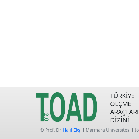
TÜRKİYE
ÖLÇME
ARAÇLARI
DİZİNİ
© Prof. Dr.
Halil Ekşi
I Marmara Üniversitesi I t