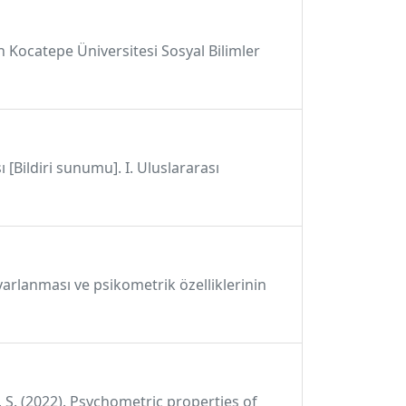
n Kocatepe Üniversitesi Sosyal Bilimler
[Bildiri sunumu]. I. Uluslararası
uyarlanması ve psikometrik özelliklerinin
n, S. (2022). Psychometric properties of