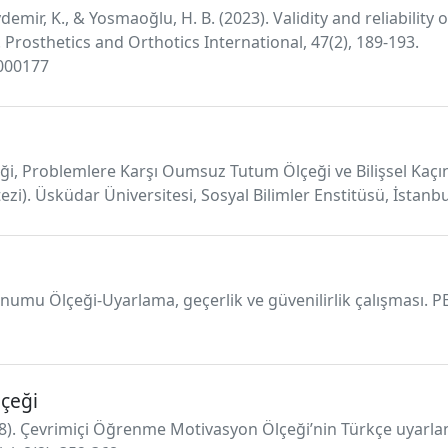
ydemir, K., & Yosmaoğlu, H. B. (2023). Validity and reliability
 Prosthetics and Orthotics International, 47(2), 189-193.
0000177
çeği, Problemlere Karşı Oumsuz Tutum Ölçeği ve Bilişsel Kaç
 tezi). Üsküdar Üniversitesi, Sosyal Bilimler Enstitüsü, İstanbu
 Sunumu Ölçeği-Uyarlama, geçerlik ve güvenilirlik çalışması. 
çeği
18). Çevrimiçi Öğrenme Motivasyon Ölçeği’nin Türkçe uyarlan