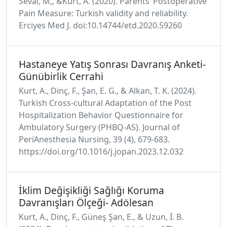
Seval, M,, &Kurt, A. (2020). Parents’ Postoperative
Pain Measure: Turkish validity and reliability.
Erciyes Med J. doi:10.14744/etd.2020.59260
Hastaneye Yatış Sonrası Davranış Anketi-
Günübirlik Cerrahi
Kurt, A., Dinç, F., Şan, E. G., & Alkan, T. K. (2024).
Turkish Cross-cultural Adaptation of the Post
Hospitalization Behavior Questionnaire for
Ambulatory Surgery (PHBQ-AS). Journal of
PeriAnesthesia Nursing, 39 (4), 679-683.
https://doi.org/10.1016/j.jopan.2023.12.032
İklim Değişikliği Sağlığı Koruma
Davranışları Ölçeği- Adölesan
Kurt, A., Dinç, F., Güneş Şan, E., & Uzun, İ. B.