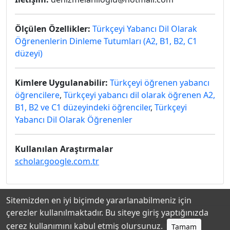
Ölçülen Özellikler:
Türkçeyi Yabancı Dil Olarak
Öğrenenlerin Dinleme Tutumları (A2, B1, B2, C1
düzeyi)
Kimlere Uygulanabilir:
Türkçeyi öğrenen yabancı
öğrencilere
,
Türkçeyi yabancı dil olarak öğrenen A2,
B1, B2 ve C1 düzeyindeki öğrenciler
,
Türkçeyi
Yabancı Dil Olarak Öğrenenler
Kullanılan Araştırmalar
scholar.google.com.tr
Sitemizden en iyi biçimde yararlanabilmeniz için
çerezler kullanılmaktadır. Bu siteye giriş yaptığınızda
Hakkında
Katkıda Bulunanlar
Gizlilik Politikası
çerez kullanımını kabul etmiş olursunuz.
Tamam