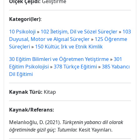
Ölçek Çeşidi:
Geliştirme
Kategori(ler)
:
10 Psikoloji
»
102 İletişim, Dil ve Sözel Süreçler
»
103
Duyusal, Motor ve Algısal Süreçler
»
125 Öğrenme
Süreçleri
»
150 Kültür, Irk ve Etnik Kimlik
30 Eğitim Bilimleri ve Öğretmen Yetiştirme
»
301
Eğitim Psikolojisi
»
378 Türkçe Eğitimi
»
385 Yabancı
Dil Eğitimi
Kaynak Türü:
Kitap
Kaynak/Referans:
Melanlıoğlu, D. (2021).
Türkçenin yabancı dil olarak
öğretiminde gizil güç: Tutumlar.
Kesit Yayınları.