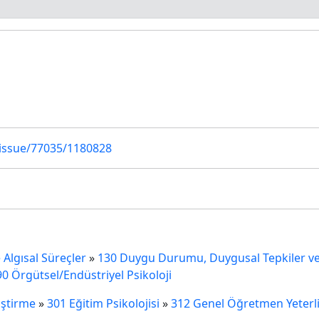
u
/issue/77035/1180828
Algısal Süreçler
»
130 Duygu Durumu, Duygusal Tepkiler v
90 Örgütsel/Endüstriyel Psikoloji
iştirme
»
301 Eğitim Psikolojisi
»
312 Genel Öğretmen Yeterlil