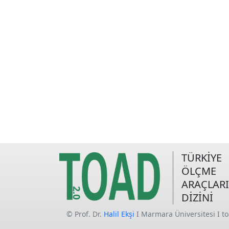
TÜRKİYE
ÖLÇME
ARAÇLARI
DİZİNİ
© Prof. Dr.
Halil Ekşi
I Marmara Üniversitesi I t