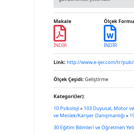
Makale
Ölçek Form
İNDİR
İNDİR
Link:
http://www.e-ijer.com/tr/pub
Ölçek Çeşidi:
Geliştirme
Kategori(ler)
:
10 Psikoloji
»
103 Duyusal, Motor ve 
ve Meslek/Kariyer Danışmanlığı
»
1
30 Eğitim Bilimleri ve Öğretmen Yet