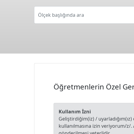
Ölçek başlığında ara
Öğretmenlerin Özel Ger
Kullanım İzni
Geliştirdiğim(iz) / uyarladığım(ız)
kullanılmasına izin veriyorum/z/.
gönderilmesi yeterlidir.