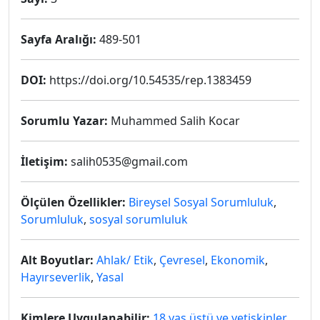
Sayfa Aralığı:
489-501
DOI:
https://doi.org/10.54535/rep.1383459
Sorumlu Yazar:
Muhammed Salih Kocar
İletişim:
salih0535@gmail.com
Ölçülen Özellikler:
Bireysel Sosyal Sorumluluk
,
Sorumluluk
,
sosyal sorumluluk
Alt Boyutlar:
Ahlak/ Etik
,
Çevresel
,
Ekonomik
,
Hayırseverlik
,
Yasal
Kimlere Uygulanabilir:
18 yaş üstü ve yetişkinler