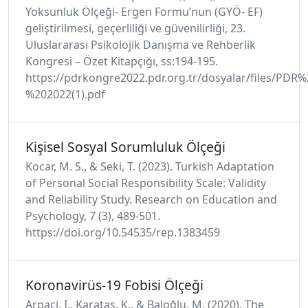
Yoksunluk Ölçeği- Ergen Formu’nun (GYÖ- EF)
geliştirilmesi, geçerliliği ve güvenilirliği, 23.
Uluslararası Psikolojik Danışma ve Rehberlik
Kongresi – Özet Kitapçığı, ss:194-195.
https://pdrkongre2022.pdr.org.tr/dosyalar/file
%202022(1).pdf
Kişisel Sosyal Sorumluluk Ölçeği
Kocar, M. S., & Seki, T. (2023). Turkish Adaptation
of Personal Social Responsibility Scale: Validity
and Reliability Study. Research on Education and
Psychology, 7 (3), 489-501.
https://doi.org/10.54535/rep.1383459
Koronavirüs-19 Fobisi Ölçeği
Arpaci, I., Karataş, K., & Baloğlu, M. (2020). The