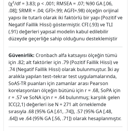
(χ²/df = 3.83; p < .001; RMSEA = .07; %90 GA [.06,
.08]; SRMR = .04; GFI=.99; AGFI=.98) ölçeğin orijinal
yapısı ile tutarlı olarak iki faktörlü bir yapı (Pozitif ve
Negatif Faillik Hissi) göstermiştir. CFI (.93) ve TLI
(.91) değerleri yapısal modelin kabul edilebilir
düzeyde geçerliğe sahip olduğunu desteklemiştir
Güvenirlik:
Cronbach alfa katsayısı ölçeğin tümü
için .82; alt faktörler için .79 (Pozitif Faillik Hissi) ve
.74 (Negatif Faillik Hissi) olarak bulunmuştur. İki ay
aralıkla yapılan test–tekrar test uygulamalarında,
SoAS-TR puanları için zamanlar arası Pearson
korelasyonları ölçeğin bütünü için r = .68, SoPA için
r = .57 ve SoNA için r = .64 bulunmuş; karşılık gelen
ICC(2,1) değerleri ise N = 271 alt örneklemde
sırasıyla .68 (95% GA [.61, .74]), .57 (95% GA [.48,
.64]) ve .64 (95% GA [.56, .71]) olarak hesaplanmıştır.