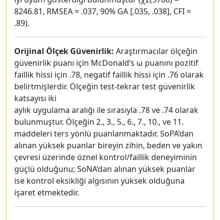
8246.81, RMSEA = .037, 90% GA [.035, .038], CFI =
.89).
Orijinal Ölçek Güvenirlik:
Araştırmacılar ölçeğin
güvenirlik puanı için McDonald’s ω puanını pozitif
faillik hissi için .78, negatif faillik hissi için .76 olarak
belirtmişlerdir. Ölçeğin test-tekrar test güvenirlik
katsayısı iki
aylık uygulama aralığı ile sırasıyla .78 ve .74 olarak
bulunmuştur. Ölçeğin 2., 3., 5., 6., 7., 10., ve 11.
maddeleri ters yönlü puanlanmaktadır. SoPA’dan
alınan yüksek puanlar bireyin zihin, beden ve yakın
çevresi üzerinde öznel kontrol/faillik deneyiminin
güçlü olduğunu; SoNA’dan alınan yüksek puanlar
ise kontrol eksikliği algısının yüksek olduğuna
işaret etmektedir.