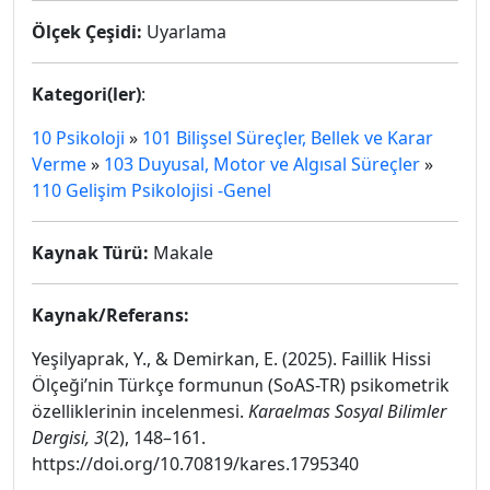
Ölçek Çeşidi:
Uyarlama
Kategori(ler)
:
10 Psikoloji
»
101 Bilişsel Süreçler, Bellek ve Karar
Verme
»
103 Duyusal, Motor ve Algısal Süreçler
»
110 Gelişim Psikolojisi -Genel
Kaynak Türü:
Makale
Kaynak/Referans:
Yeşilyaprak, Y., & Demirkan, E. (2025). Faillik Hissi
Ölçeği’nin Türkçe formunun (SoAS-TR) psikometrik
özelliklerinin incelenmesi.
Karaelmas Sosyal Bilimler
Dergisi, 3
(2), 148–161.
https://doi.org/10.70819/kares.1795340