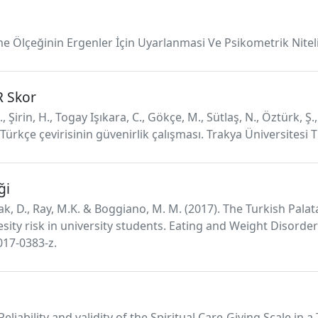
me Ölçeğinin Ergenler İçin Uyarlanmasi Ve Psikometrik Nitelikl
 Skor
rin, H., Togay Işıkara, C., Gökçe, M., Sütlaş, N., Öztürk, Ş., 
kçe çevirisinin güvenirlik çalışması. Trakya Üniversitesi Tıp
ği
Irak, D., Ray, M.K. & Boggiano, M. M. (2017). The Turkish Pala
sity risk in university students. Eating and Weight Disorder
017-0383-z.
 Reliability and validity of the Spiritual Care-Giving Scale in 