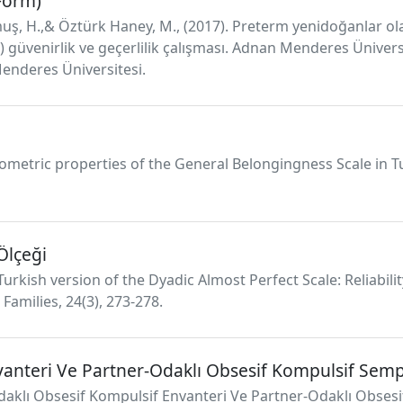
 Form)
kumuş, H.,& Öztürk Haney, M., (2017). Preterm yenidoğanlar 
) güvenirlik ve geçerlilik çalışması. Adnan Menderes Üniversit
Menderes Üniversitesi.
ychometric properties of the General Belongingness Scale in 
 Ölçeği
 Turkish version of the Dyadic Almost Perfect Scale: Reliabilit
amilies, 24(3), 273-278.
nvanteri Ve Partner-Odaklı Obsesif Kompulsif Se
i-Odaklı Obsesif Kompulsif Envanteri Ve Partner-Odaklı Obs