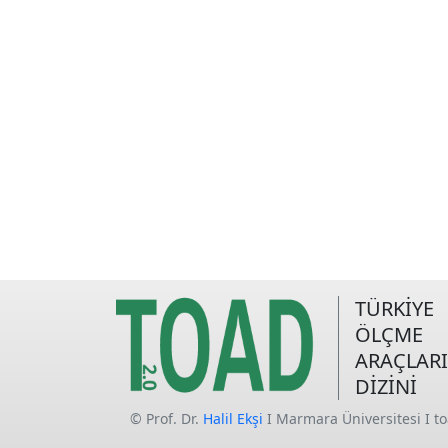
TÜRKİYE
ÖLÇME
ARAÇLARI
DİZİNİ
© Prof. Dr.
Halil Ekşi
I Marmara Üniversitesi I t