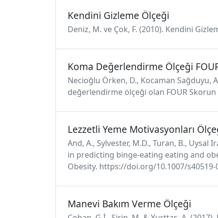
Kendini Gizleme Ölçeği
Deniz, M. ve Çok, F. (2010). Kendini Gizle
Koma Değerlendirme Ölçeği FOUR
Necioğlu Örken, D., Kocaman Sağduyu, A., Şi
değerlendirme ölçeği olan FOUR Skorun Tür
Lezzetli Yeme Motivasyonları Ölçe
And, A., Sylvester, M.D., Turan, B., Uysal 
in predicting binge-eating eating and obe
Obesity. https://doi.org/10.1007/s40519-
Manevi Bakım Verme Ölçeği
Çoban, G.İ., Şirin, M.,& Yurttaş, A. (2017).