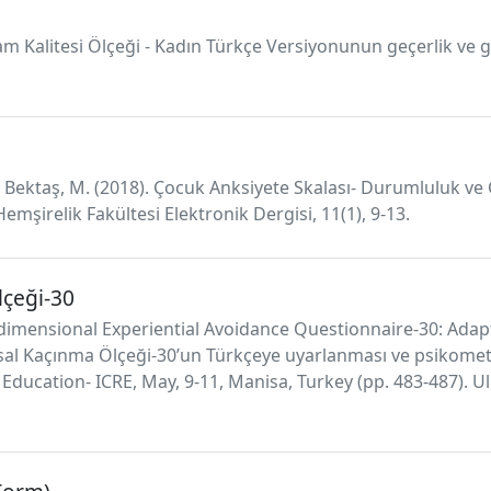
aşam Kalitesi Ölçeği - Kadın Türkçe Versiyonunun geçerlik ve 
,& Bektaş, M. (2018). Çocuk Anksiyete Skalası- Durumluluk ve
emşirelik Fakültesi Elektronik Dergisi, 11(1), 9-13.
lçeği-30
ultidimensional Experiential Avoidance Questionnaire-30: Ad
sal Kaçınma Ölçeği-30’un Türkçeye uyarlanması ve psikometri
ducation- ICRE, May, 9-11, Manisa, Turkey (pp. 483-487). Ul