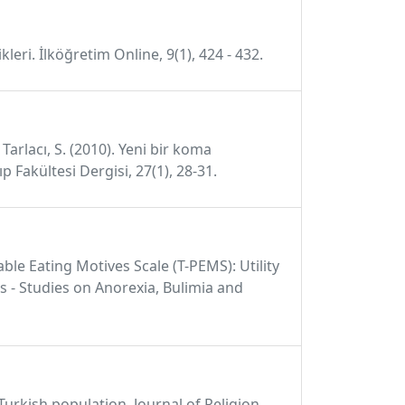
eri. İlköğretim Online, 9(1), 424 - 432.
Tarlacı, S. (2010). Yeni bir koma
 Fakültesi Dergisi, 27(1), 28-31.
table Eating Motives Scale (T-PEMS): Utility
s - Studies on Anorexia, Bulimia and
a Turkish population. Journal of Religion