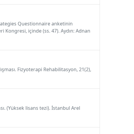
 Strategies Questionnaire anketinin
ri Kongresi, içinde (ss. 47). Aydın: Adnan
lışması. Fizyoterapi Rehabilitasyon, 21(2),
ı. (Yüksek lisans tezi). İstanbul Arel