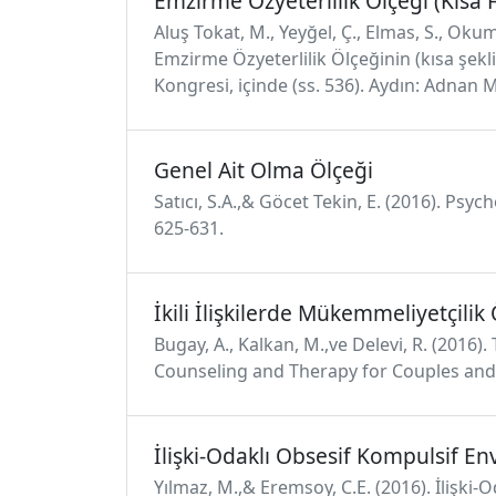
Emzirme Özyeterlilik Ölçeği (Kısa
Aluş Tokat, M., Yeyğel, Ç., Elmas, S., O
Emzirme Özyeterlilik Ölçeğinin (kısa şekli
Kongresi, içinde (ss. 536). Aydın: Adnan 
Genel Ait Olma Ölçeği
Satıcı, S.A.,& Göcet Tekin, E. (2016). Ps
625-631.
İkili İlişkilerde Mükemmeliyetçilik
Bugay, A., Kalkan, M.,ve Delevi, R. (2016).
Counseling and Therapy for Couples and F
İlişki-Odaklı Obsesif Kompulsif E
Yılmaz, M.,& Eremsoy, C.E. (2016). İlişk