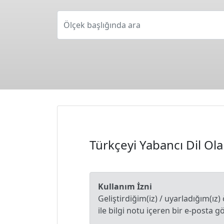
Ölçek başlığında ara
Türkçeyi Yabancı Dil O
Kullanım İzni
Geliştirdiğim(iz) / uyarladığım(ı
ile bilgi notu içeren bir e-posta 