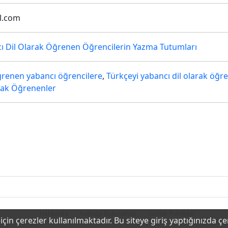
l.com
cı Dil Olarak Öğrenen Öğrencilerin Yazma Tutumları
ğrenen yabancı öğrencilere
,
Türkçeyi yabancı dil olarak öğr
arak Öğrenenler
Hakkında
Katkıda Bulunanlar
Gizlilik Politikası
çin çerezler kullanılmaktadır. Bu siteye giriş yaptığınızda ç