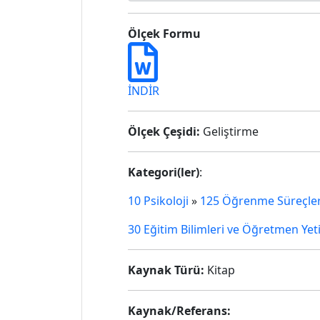
Ölçek Formu
İNDİR
Ölçek Çeşidi:
Geliştirme
Kategori(ler)
:
10 Psikoloji
»
125 Öğrenme Süreçler
30 Eğitim Bilimleri ve Öğretmen Yet
Kaynak Türü:
Kitap
Kaynak/Referans: