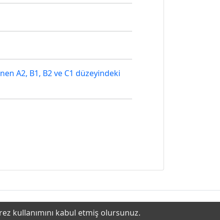
enen A2, B1, B2 ve C1 düzeyindeki
erez kullanımını kabul etmiş olursunuz.