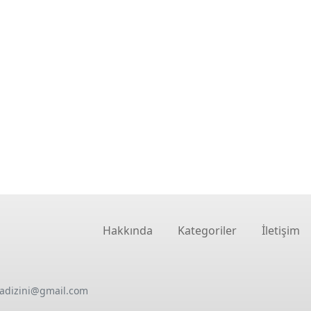
Hakkında
Kategoriler
İletişim
oadizini@gmail.com