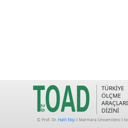
TÜRKİYE
ÖLÇME
ARAÇLARI
DİZİNİ
© Prof. Dr.
Halil Ekşi
I Marmara Üniversitesi I t