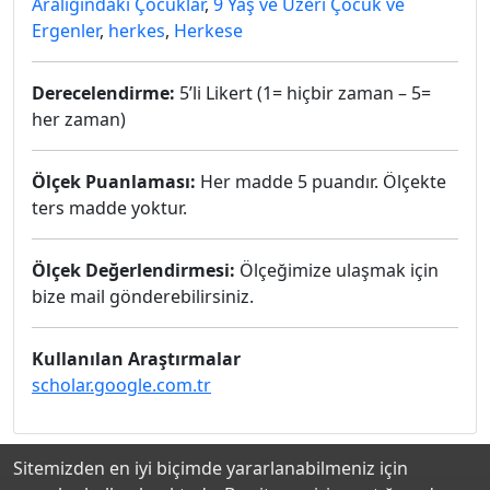
Aralığındaki Çocuklar
,
9 Yaş ve Üzeri Çocuk ve
Ergenler
,
herkes
,
Herkese
Derecelendirme:
5’li Likert (1= hiçbir zaman – 5=
her zaman)
Ölçek Puanlaması:
Her madde 5 puandır. Ölçekte
ters madde yoktur.
Ölçek Değerlendirmesi:
Ölçeğimize ulaşmak için
bize mail gönderebilirsiniz.
Kullanılan Araştırmalar
scholar.google.com.tr
Sitemizden en iyi biçimde yararlanabilmeniz için