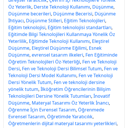
Bireysel Yaratıcılık
,
Çevrim İçi Teknolojilere Yönelik
Öz Yeterlik
,
Derste Teknoloji Kullanımı
,
Düşünme
,
Düşünme becerileri
,
Düşünme Becerisi
,
Düşünme
İhtiyacı
,
Düşünme Stilleri
,
Eğitim Teknolojileri
,
Eğitim teknolojisi
,
Eğitim teknolojisi standartları
,
Eğitimde Bilgi Teknolojileri Kullanmaya Yönelik Öz
Yeterlilik
,
Eğitimde Teknoloji Kullanımı
,
Eleştirel
Düşünme
,
Eleştirel Düşünme Eğilimi
,
Esnek
Düşünme
,
evrensel tasarım ilkeleri
,
Fen Eğı̇tı̇mı̇nde
Öğretı̇m Teknolojı̇lerı̇ Öz-Yeterlı̇ği
,
Fen ve Teknoloji
Dersi
,
Fen ve Teknoloji Dersi Bilimsel Tutum
,
Fen ve
Teknoloji Dersi Model Kullanımı
,
Fen ve Teknoloji
Dersi Yönelik Tutum
,
Fen ve teknoloji dersine
yönelik tutum
,
İlköğretim Öğrencilerinin Bilişim
Teknolojileri Dersine Yönelik Tutumları
,
İnovatif
Düşünme
,
Materyal Tasarımı Öz Yeterlik İnancı
,
Öğrenme İçin Evrensel Tasarım
,
Öğrenmede
Evrensel Tasarım
,
Öğretimde Yaratıcılık
,
Öğretmenlerin dijital materyal tasarımı yeterlikleri
,