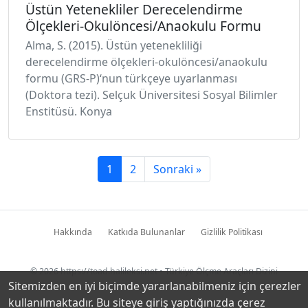
Üstün Yetenekliler Derecelendirme
Ölçekleri-Okulöncesi/Anaokulu Formu
Alma, S. (2015). Üstün yetenekliliği
derecelendirme ölçekleri-okulöncesi/anaokulu
formu (GRS-P)‘nun türkçeye uyarlanması
(Doktora tezi). Selçuk Üniversitesi Sosyal Bilimler
Enstitüsü. Konya
1
2
Sonraki »
Hakkında
Katkıda Bulunanlar
Gizlilik Politikası
© 2026
https://toad.halileksi.net
• Türkiye Ölçme Araçları Dizini
Sitemizden en iyi biçimde yararlanabilmeniz için çerezler
kullanılmaktadır. Bu siteye giriş yaptığınızda çerez