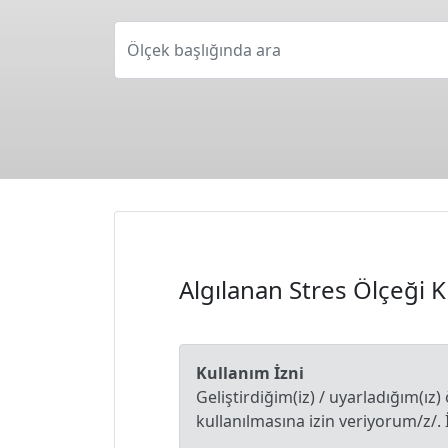
Ölçek başlığında ara
Algılanan Stres Ölçeği 
Kullanım İzni
Geliştirdiğim(iz) / uyarladığım(ız)
kullanılmasına izin veriyorum/z/. 