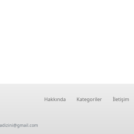
Hakkında
Kategoriler
İletişim
oadizini@gmail.com