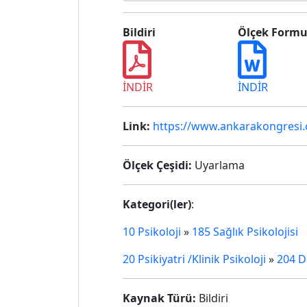
Bildiri
Ölçek Form
İNDİR
İNDİR
Link:
https://www.ankarakongresi
Ölçek Çeşidi:
Uyarlama
Kategori(ler)
:
10 Psikoloji
»
185 Sağlık Psikolojisi
20 Psikiyatri /Klinik Psikoloji
»
204 D
Kaynak Türü:
Bildiri