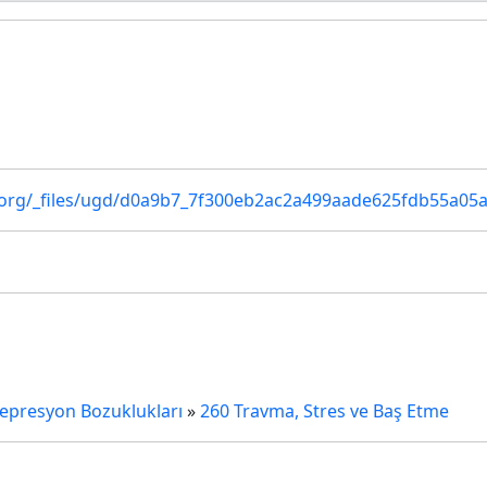
u
.org/_files/ugd/d0a9b7_7f300eb2ac2a499aade625fdb55a05a
epresyon Bozuklukları
»
260 Travma, Stres ve Baş Etme