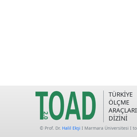
TÜRKİYE
ÖLÇME
ARAÇLARI
DİZİNİ
© Prof. Dr.
Halil Ekşi
I Marmara Üniversitesi I t