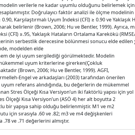
odelin verilerle ne kadar uyumlu olduğunu belirlemek için 
saplanmıştır. Doğrulayıcı faktör analizi ile ölçme modelinin 
 ≥ 0.90, Karşılaştırmalı Uyum İndeksi (CFI) ≥ 0.90 ve Yaklaşı
lınarak belirlenir (Brown, 2006; Hu ve Bentler, 1999). Ayrıc
eksi (CFI) ≥.95, Yaklaşık Hataların Ortalama Karekökü (RMS
eğerinin serbestlik derecesine bölünmesi sonucu elde edilen χ
ğinde, modelden elde
m de iyi uyum sergilediği görülmektedir. Modelin
 mükemmel uyum kriterlerine girerken(Çokluk
aktadır (Brown, 2006; Hu ve Bentler, 1999). AGFI,
hermelleh-Engel ve arkadaşları (2003) tarafından önerilen
 uyum referans alındığında, bu değerlerin de mükemmel
an Stres Ölçeği Kısa Versiyon’un iki faktörlü yapısı için yol
es Ölçeği Kısa Versiyon’un (ASÖ 4) her alt boyutta 2
tlu bir yapıya sahip olduğu belirlenmiştir. M1 ve m2
utu için sırasıyla .60 ve .82; m3 ve m4 değişkenleri
a .78 ve .71 değerlerini almıştır.