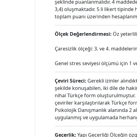
şeklinde puanlanmalıdır. 4 maddeden 
3,4) oluşmaktadır. 5 li likert tipind
toplam puanı üzerinden hesaplanmak
Ölçek Değerlendirmesi:
Öz yeterlil
Çaresizlik ölçeği: 3. ve 4. maddeleri
Genel stres seviyesi ölçümü için 1 v
Çeviri Süreci:
Gerekli izinler alındı
şekilde konuşabilen, iki dile de haki
nihai Türkçe form oluşturulmuştur.
çeviriler karşılaştırılarak Türkçe f
Psikolojik Danışmanlık alanında 2 al
uygulanmış ve uygulamada herhangi
Geçerlik:
Yapı Geçerliği Ölçeğin özg