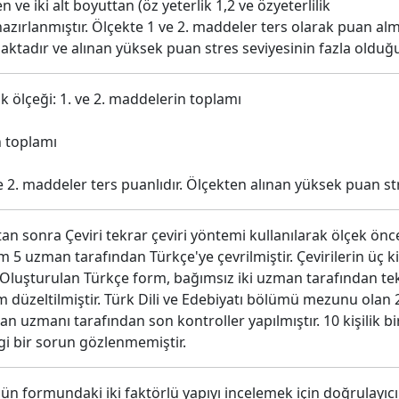
ve iki alt boyuttan (öz yeterlik 1,2 ve özyeterlilik
e hazırlanmıştır. Ölçekte 1 ve 2. maddeler ters olarak puan a
tadır ve alınan yüksek puan stres seviyesinin fazla olduğ
ik ölçeği: 1. ve 2. maddelerin toplamı
n toplamı
e 2. maddeler ters puanlıdır. Ölçekten alınan yüksek puan str
ktan sonra Çeviri tekrar çeviri yöntemi kullanılarak ölçek önc
m 5 uzman tarafından Türkçe'ye çevrilmiştir. Çevirilerin üç ki
 Oluşturulan Türkçe form, bağımsız iki uzman tarafından te
orm düzeltilmiştir. Türk Dili ve Edebiyatı bölümü mezunu olan 
an uzmanı tarafından son kontroller yapılmıştır. 10 kişilik b
 bir sorun gözlenmemiştir.
ün formundaki iki faktörlü yapıyı incelemek için doğrulayıc