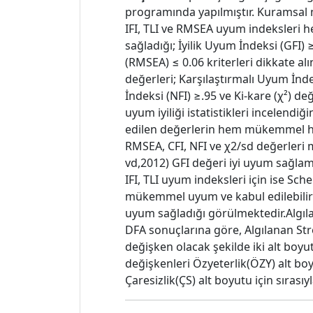
programında yapılmıştır. Kuramsal m
IFI, TLI ve RMSEA uyum indeksleri he
sağladığı; İyilik Uyum İndeksi (GFI)
(RMSEA) ≤ 0.06 kriterleri dikkate a
değerleri; Karşılaştırmalı Uyum İnd
İndeksi (NFI) ≥.95 ve Ki-kare (χ²) d
uyum iyiliği istatistikleri incelendi
edilen değerlerin hem mükemmel he
RMSEA, CFI, NFI ve χ2/sd değerleri
vd,2012) GFI değeri iyi uyum sağlam
IFI, TLI uyum indeksleri için ise Sc
mükemmel uyum ve kabul edilebilir
uyum sağladığı görülmektedir.Algılan
DFA sonuçlarına göre, Algılanan Str
değişken olacak şekilde iki alt boyu
değişkenleri Özyeterlik(ÖZY) alt boy
Çaresizlik(ÇS) alt boyutu için sırasıyl