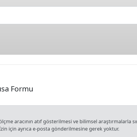
Kısa Formu
 ölçme aracının atıf gösterilmesi ve bilimsel araştırmalarla sı
İzin için ayrıca e-posta gönderilmesine gerek yoktur.