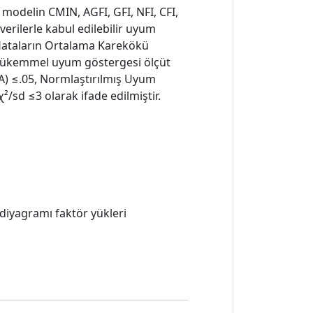
modelin CMIN, AGFI, GFI, NFI, CFI,
verilerle kabul edilebilir uyum
k Hataların Ortalama Karekökü
a, mükemmel uyum göstergesi ölçüt
EA) ≤.05, Normlaştırılmış Uyum
²/sd ≤3 olarak ifade edilmiştir.
 diyagramı faktör yükleri