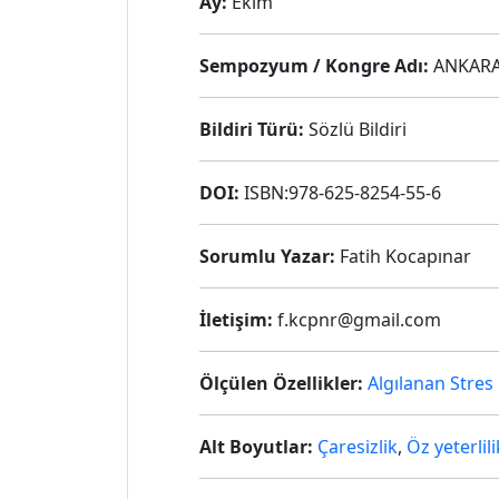
Ay:
Ekim
Sempozyum / Kongre Adı:
ANKARA 
Bildiri Türü:
Sözlü Bildiri
DOI:
ISBN:978-625-8254-55-6
Sorumlu Yazar:
Fatih Kocapınar
İletişim:
f.kcpnr@gmail.com
Ölçülen Özellikler:
Algılanan Stres
Alt Boyutlar:
Çaresizlik
,
Öz yeterlili