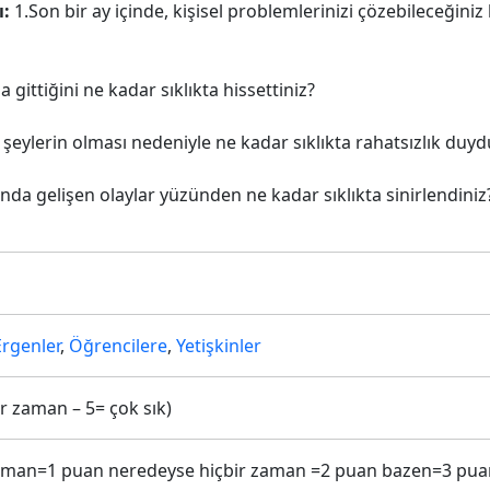
ı:
1.Son bir ay içinde, kişisel problemlerinizi çözebileceğin
 gittiğini ne kadar sıklıkta hissettiniz?
 şeylerin olması nedeniyle ne kadar sıklıkta rahatsızlık duy
ında gelişen olaylar yüzünden ne kadar sıklıkta sinirlendiniz
Ergenler
,
Öğrencilere
,
Yetişkinler
bir zaman – 5= çok sık)
zaman=1 puan neredeyse hiçbir zaman =2 puan bazen=3 pua