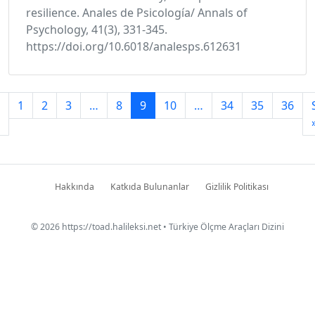
resilience. Anales de Psicología/ Annals of
Psychology, 41(3), 331-345.
https://doi.org/10.6018/analesps.612631
1
2
3
…
8
9
10
…
34
35
36
Hakkında
Katkıda Bulunanlar
Gizlilik Politikası
© 2026
https://toad.halileksi.net
• Türkiye Ölçme Araçları Dizini