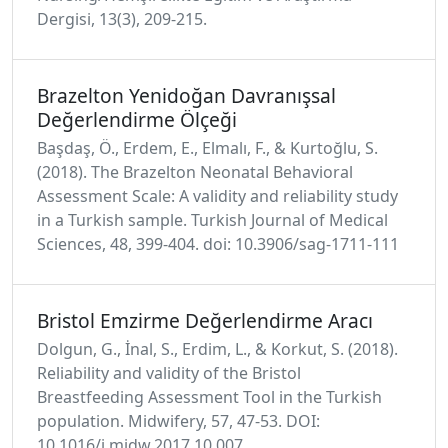
Dergisi, 13(3), 209-215.
Brazelton Yenidoğan Davranışsal
Değerlendirme Ölçeği
Başdaş, Ö., Erdem, E., Elmalı, F., & Kurtoğlu, S.
(2018). The Brazelton Neonatal Behavioral
Assessment Scale: A validity and reliability study
in a Turkish sample. Turkish Journal of Medical
Sciences, 48, 399-404. doi: 10.3906/sag-1711-111
Bristol Emzirme Değerlendirme Aracı
Dolgun, G., İnal, S., Erdim, L., & Korkut, S. (2018).
Reliability and validity of the Bristol
Breastfeeding Assessment Tool in the Turkish
population. Midwifery, 57, 47-53. DOI:
10.1016/j.midw.2017.10.007