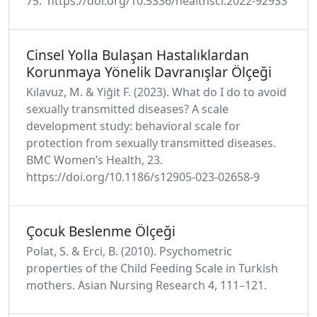
75. https://doi.org/10.5336/healthsci.2022-92933
Cinsel Yolla Bulaşan Hastalıklardan
Korunmaya Yönelik Davranışlar Ölçeği
Kılavuz, M. & Yiğit F. (2023). What do I do to avoid
sexually transmitted diseases? A scale
development study: behavioral scale for
protection from sexually transmitted diseases.
BMC Women’s Health, 23.
https://doi.org/10.1186/s12905-023-02658-9
Çocuk Beslenme Ölçeği
Polat, S. & Erci, B. (2010). Psychometric
properties of the Child Feeding Scale in Turkish
mothers. Asian Nursing Research 4, 111–121.