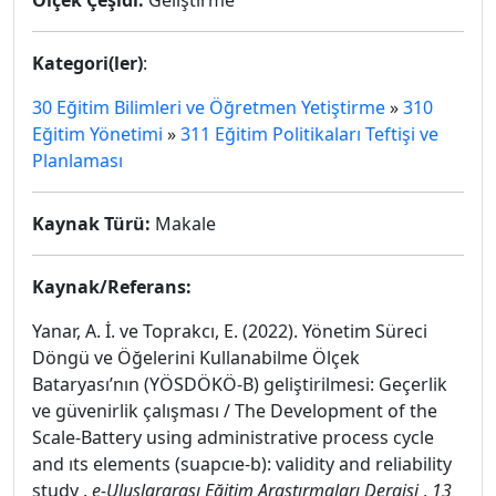
Ölçek Çeşidi:
Geliştirme
Kategori(ler)
:
30 Eğitim Bilimleri ve Öğretmen Yetiştirme
»
310
Eğitim Yönetimi
»
311 Eğitim Politikaları Teftişi ve
Planlaması
Kaynak Türü:
Makale
Kaynak/Referans:
Yanar, A. İ. ve Toprakcı, E. (2022). Yönetim Süreci
Döngü ve Öğelerini Kullanabilme Ölçek
Bataryası’nın (YÖSDÖKÖ-B) geliştirilmesi: Geçerlik
ve güvenirlik çalışması / The Development of the
Scale-Battery using administrative process cycle
and ıts elements (suapcıe-b): validity and reliability
study .
e-Uluslararası Eğitim Araştırmaları Dergisi
,
13