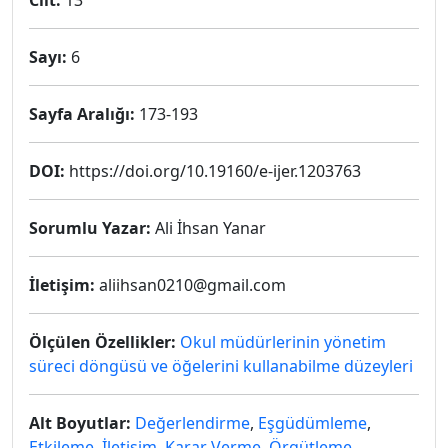
Cilt:
13
Sayı:
6
Sayfa Aralığı:
173-193
DOI:
https://doi.org/10.19160/e-ijer.1203763
Sorumlu Yazar:
Ali İhsan Yanar
İletişim:
aliihsan0210@gmail.com
Ölçülen Özellikler:
Okul müdürlerinin yönetim
süreci döngüsü ve öğelerini kullanabilme düzeyleri
Alt Boyutlar:
Değerlendirme
,
Eşgüdümleme
,
Etkileme
,
İletişim
,
Karar Verme
,
Örgütleme
,