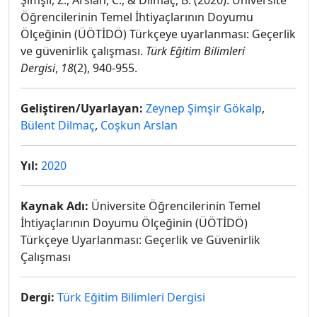
Şimşir, Z., Arslan, C., & Dilmaç, B. (2020). Üniversite
Öğrencilerinin Temel İhtiyaçlarının Doyumu
Ölçeğinin (ÜÖTİDÖ) Türkçeye uyarlanması: Geçerlik
ve güvenirlik çalışması.
Türk Eğitim Bilimleri
Dergisi
,
18
(2), 940-955.
Geliştiren/Uyarlayan:
Zeynep Şimşir Gökalp
,
Bülent Dilmaç
,
Coşkun Arslan
Yıl:
2020
Kaynak Adı:
Üniversite Öğrencilerinin Temel
İhtiyaçlarının Doyumu Ölçeğinin (ÜÖTİDÖ)
Türkçeye Uyarlanması: Geçerlik ve Güvenirlik
Çalışması
Dergi:
Türk Eğitim Bilimleri Dergisi