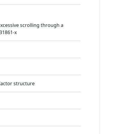
s excessive scrolling through a
-31861-x
factor structure