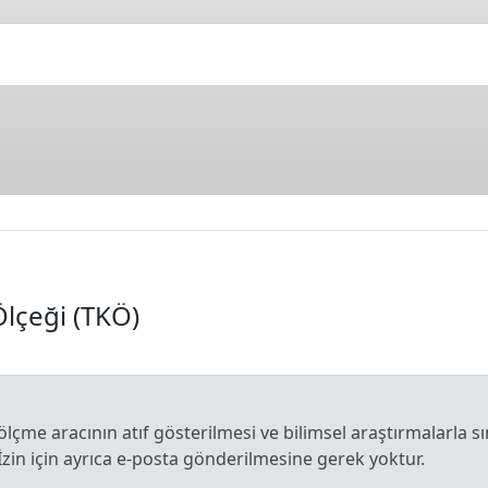
Ölçeği (TKÖ)
 ölçme aracının atıf gösterilmesi ve bilimsel araştırmalarla sı
İzin için ayrıca e-posta gönderilmesine gerek yoktur.