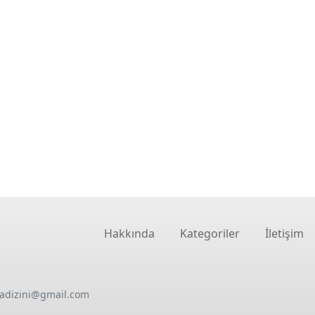
Hakkında
Kategoriler
İletişim
oadizini@gmail.com