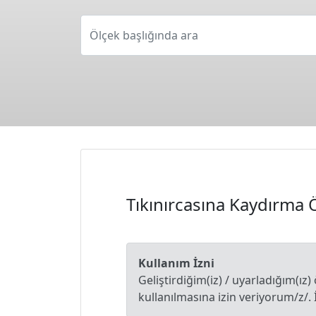
Ölçek başlığında ara
Tıkınırcasına Kaydırma 
Kullanım İzni
Geliştirdiğim(iz) / uyarladığım(ız)
kullanılmasına izin veriyorum/z/. 