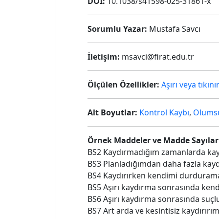
DOI:
10.1038/s41598-025-31861-x
Sorumlu Yazar:
Mustafa Savcı
İletişim:
msavci@firat.edu.tr
Ölçülen Özellikler:
Aşırı veya tıkın
Alt Boyutlar:
Kontrol Kaybı
,
Olumsu
Örnek Maddeler ve Madde Sayılar
BS2 Kaydırmadığım zamanlarda ka
BS3 Planladığımdan daha fazla kayd
BS4 Kaydırırken kendimi durduram
BS5 Aşırı kaydırma sonrasında kendi
BS6 Aşırı kaydırma sonrasında suçl
BS7 Art arda ve kesintisiz kaydırırım