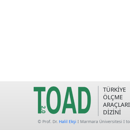
TÜRKİYE
ÖLÇME
ARAÇLARI
DİZİNİ
© Prof. Dr.
Halil Ekşi
I Marmara Üniversitesi I t