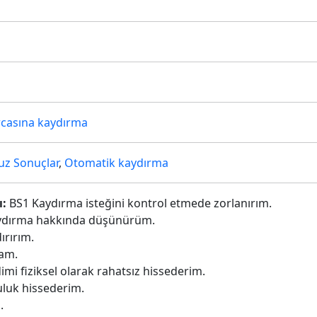
ırcasına kaydırma
z Sonuçlar
,
Otomatik kaydırma
ı:
BS1 Kaydırma isteğini kontrol etmede zorlanırım.
ydırma hakkında düşünürüm.
ırırım.
am.
mi fiziksel olarak rahatsız hissederim.
uluk hissederim.
.