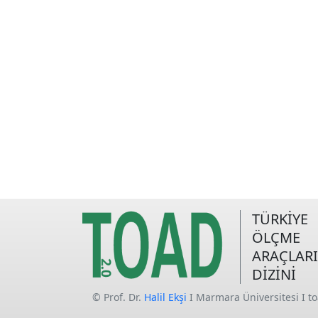
TÜRKİYE
ÖLÇME
ARAÇLARI
DİZİNİ
© Prof. Dr.
Halil Ekşi
I Marmara Üniversitesi I t