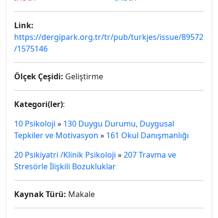
Link:
https://dergipark.org.tr/tr/pub/turkjes/issue/89572
/1575146
Ölçek Çeşidi:
Geliştirme
Kategori(ler)
:
10 Psikoloji
»
130 Duygu Durumu, Duygusal
Tepkiler ve Motivasyon
»
161 Okul Danışmanlığı
20 Psikiyatri /Klinik Psikoloji
»
207 Travma ve
Stresörle İlişkili Bozukluklar
Kaynak Türü:
Makale