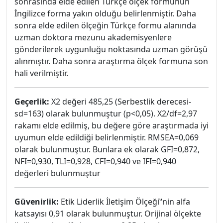
sonrasında elde edilen Türkçe ölçek formunun
İngilizce forma yakın olduğu belirlenmiştir. Daha
sonra elde edilen ölçeğin Türkçe formu alanında
uzman doktora mezunu akademisyenlere
gönderilerek uygunluğu noktasında uzman görüşü
alınmıştır. Daha sonra araştırma ölçek formuna son
hali verilmiştir.
Geçerlik:
X2 değeri 485,25 (Serbestlik derecesi-
sd=163) olarak bulunmuştur (p<0,05). X2/df=2,97
rakamı elde edilmiş, bu değere göre araştırmada iyi
uyumun elde edildiği belirlenmiştir. RMSEA=0,069
olarak bulunmuştur. Bunlara ek olarak GFI=0,872,
NFI=0,930, TLI=0,928, CFI=0,940 ve IFI=0,940
değerleri bulunmuştur
Güvenirlik:
Etik Liderlik İletişim Ölçeği‟nin alfa
katsayısı 0,91 olarak bulunmuştur. Orijinal ölçekte