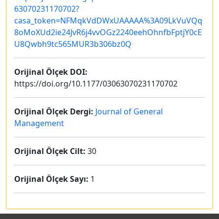
63070231170702?
casa_token=NFMqkVdDWxUAAAAA%3A09LkVuVQq
8oMoXUd2ie24JvR6j4vvOGz2240eehOhnfbFptjY0cE
U8Qwbh9tc565MUR3b306bz0Q
Orijinal Ölçek DOI:
https://doi.org/10.1177/03063070231170702
Orijinal Ölçek Dergi:
Journal of General
Management
Orijinal Ölçek Cilt:
30
Orijinal Ölçek Sayı:
1