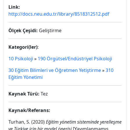
Link:
http://docs.neu.edu.tr/library/8518312512.pdf
Ölçek Çeşidi:
Geliştirme
Kategori(ler)
:
10 Psikoloji
»
190 Örgütsel/Endüstriyel Psikoloji
30 Eğitim Bilimleri ve Öğretmen Yetiştirme
»
310
Eğitim Yönetimi
Kaynak Türü:
Tez
Kaynak/Referans:
Turhan, S. (2020)
Eğitim yönetim sisteminde yerelleşme
ve Türkiye için bir model önerisi
[Yayımlanmamış