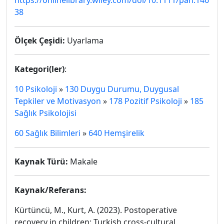
https://onlinelibrary.wiley.com/doi/10.1111/pan.146
38
Ölçek Çeşidi:
Uyarlama
Kategori(ler)
:
10 Psikoloji
»
130 Duygu Durumu, Duygusal
Tepkiler ve Motivasyon
»
178 Pozitif Psikoloji
»
185
Sağlık Psikolojisi
60 Sağlık Bilimleri
»
640 Hemşirelik
Kaynak Türü:
Makale
Kaynak/Referans:
Kürtüncü, M., Kurt, A. (2023). Postoperative
recovery in children: Turkish cross-cultural