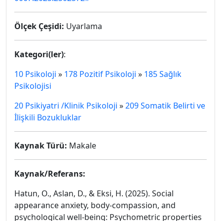
Ölçek Çeşidi:
Uyarlama
Kategori(ler)
:
10 Psikoloji
»
178 Pozitif Psikoloji
»
185 Sağlık
Psikolojisi
20 Psikiyatri /Klinik Psikoloji
»
209 Somatik Belirti ve
İlişkili Bozukluklar
Kaynak Türü:
Makale
Kaynak/Referans:
Hatun, O., Aslan, D., & Eksi, H. (2025). Social
appearance anxiety, body-compassion, and
psychological well-being: Psychometric properties