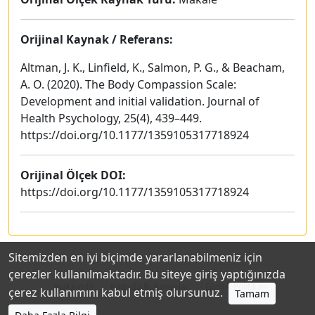
Orijinal Kaynak / Referans:
Altman, J. K., Linfield, K., Salmon, P. G., & Beacham,
A. O. (2020). The Body Compassion Scale:
Development and initial validation. Journal of
Health Psychology, 25(4), 439–449.
https://doi.org/10.1177/1359105317718924
Orijinal Ölçek DOI:
https://doi.org/10.1177/1359105317718924
Sitemizden en iyi biçimde yararlanabilmeniz için
çerezler kullanılmaktadır. Bu siteye giriş yaptığınızda
Hakkında
Katkıda Bulunanlar
Gizlilik Politikası
çerez kullanımını kabul etmiş olursunuz.
Tamam