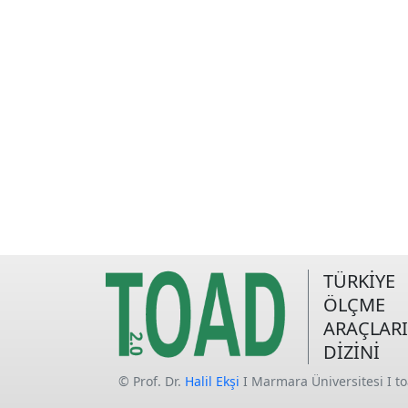
TÜRKİYE
ÖLÇME
ARAÇLARI
DİZİNİ
© Prof. Dr.
Halil Ekşi
I Marmara Üniversitesi I t