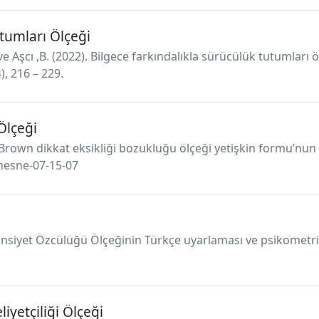
tumları Ölçeği
 ve Aşcı ,B. (2022). Bilgece farkındalıkla sürücülük tutumları 
), 216 – 229.
Ölçeği
9). Brown dikkat eksikliği bozukluğu ölçeği yetişkin formu’n
/nesne-07-15-07
Cinsiyet Özcülüğü Ölçeğinin Türkçe uyarlaması ve psikometrik 
yetçiliği Ölçeği