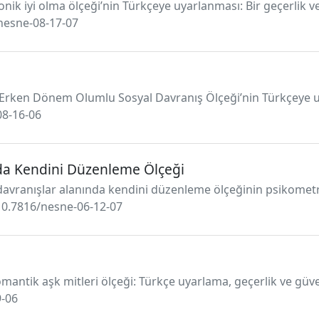
nik iyi olma ölçeği’nin Türkçeye uyarlanması: Bir geçerlik v
/nesne-08-17-07
). Erken Dönem Olumlu Sosyal Davranış Ölçeği’nin Türkçeye u
08-16-06
da Kendini Düzenleme Ölçeği
al davranışlar alanında kendini düzenleme ölçeğinin psikometr
g/10.7816/nesne-06-12-07
Romantik aşk mitleri ölçeği: Türkçe uyarlama, geçerlik ve güve
9-06