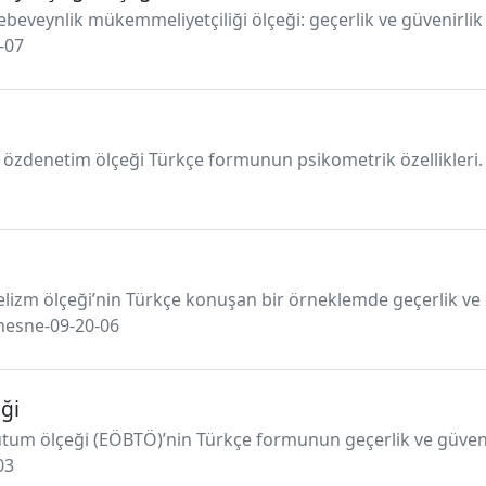
ebeveynlik mükemmeliyetçiliği ölçeği: geçerlik ve güvenirlik 
-07
u özdenetim ölçeği Türkçe formunun psikometrik özellikleri. 
velizm ölçeği’nin Türkçe konuşan bir örneklemde geçerlik ve
/nesne-09-20-06
ği
utum ölçeği (EÖBTÖ)’nin Türkçe formunun geçerlik ve güvenili
03