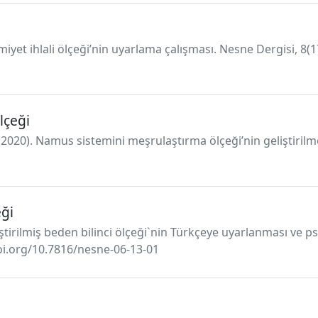
yet ihlali ölçeği’nin uyarlama çalışması. Nesne Dergisi, 8(17
lçeği
 (2020). Namus sistemini meşrulaştırma ölçeği’nin geliştirilme
eği
ştirilmiş beden bilinci ölçeği`nin Türkçeye uyarlanması ve ps
doi.org/10.7816/nesne-06-13-01