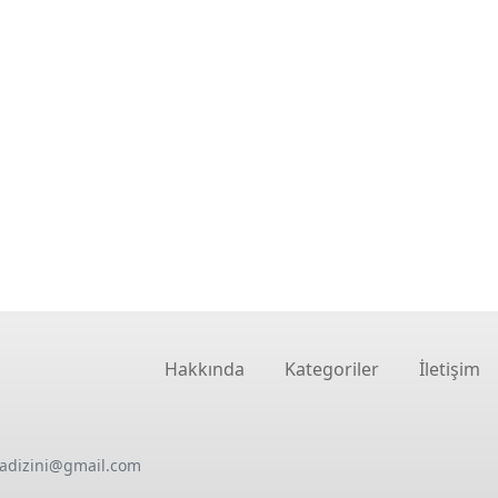
Hakkında
Kategoriler
İletişim
oadizini@gmail.com