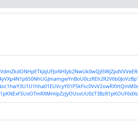
f/a2RyQVdmZkdONHpETkJqUFJoNHIyb2NwUk0wQjl5WjZpdVV
VXp4N1p6S0NhUGJmamgwYnBoU0czREh2R2V6b0JoVzBpTm
c1hwY3U1U1hha01EUVcyY01PSkFsc0VvV2owRXVtQmM0
KNExFSUxOTmRXMmlpZzJyOUsvUU0zT3BzR1pKOUF6dXdi