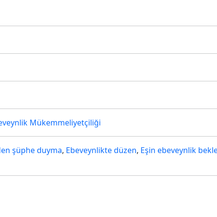
eveynlik Mükemmeliyetçiliği
nden şüphe duyma
,
Ebeveynlikte düzen
,
Eşin ebeveynlik beklen