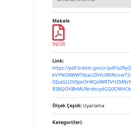
Makale
İNDİR
Link:
https://pdf.trdizin.gov.tr/pd
kVYNGNWWTdsaUZhVURKNUcwT24y
DIzaGU2V0pkOHRQdWRTVHZMRzNo
R3BQOVBhMUNrdncydGQ0OWVCb1p
Ölçek Çeşidi:
Uyarlama
Kategori(ler)
: