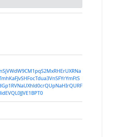
VeERnSjVWdW9CM1pqS2MxRHErUXRNa
hKaFJvSHFocTdua3VnSFYrYmFtS
dGp1RVNaUXhld0crQUpNaHIrQURF
dEVQL0JJVE1BPT0