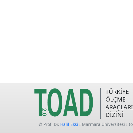
TÜRKİYE
ÖLÇME
ARAÇLARI
DİZİNİ
© Prof. Dr.
Halil Ekşi
I Marmara Üniversitesi I t