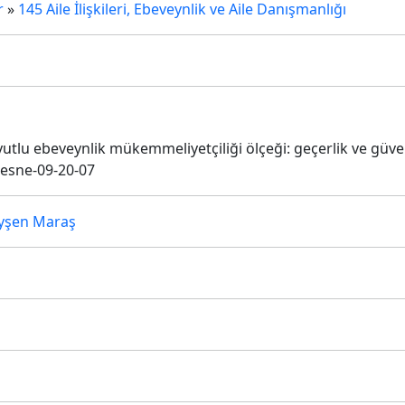
r
»
145 Aile İlişkileri, Ebeveynlik ve Aile Danışmanlığı
yutlu ebeveynlik mükemmeliyetçiliği ölçeği: geçerlik ve güven
nesne-09-20-07
yşen Maraş