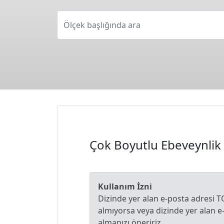
Ölçek başlığında ara
Çok Boyutlu Ebeveynlik
Kullanım İzni
Dizinde yer alan e-posta adresi T
almıyorsa veya dizinde yer alan 
almanızı öneririz.