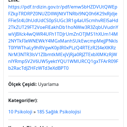
Link:
https://pdf.trdizin.gov.tr/pdf/emw5bHZDVUtQWEp
FZkpTRDRPZ0NUZDllWjNtVTNRbi9NQ0h6K29xRjdje
FFieSt4L0hUdUdCS0pSUGc3R1g4aUl5cmhvREl5aHd
2TkZUT29FT2VoeFlEakhDb1hoNWw3R3ZqbUVudnY
wVjBXck4wQWR4UFh1TDJrUmZnOTJMS1hXUm14M
2NYTkFIeWNEWkY4MGxManhSUkEwcmpMejJPNkls
T0lYWThaLy9hRVgwK0pIR0xPLzQ4RTEzR2I4eXlKRz
NrM3NTR3lsV1ZIbmtkMExjVjRja0RJZTExbXlMKzRjW
nlYRmpSV2V6UW5yektYQU1WMURCQ1gxTFArR09F
b2RacTdJZHFzWTd3eXdBPT0
Ölçek Çeşidi:
Uyarlama
Kategori(ler)
:
10 Psikoloji
»
185 Sağlık Psikolojisi