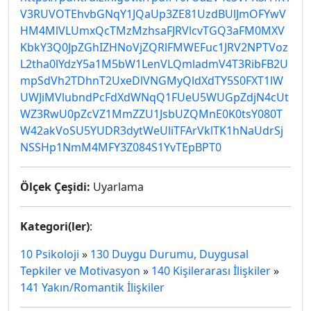
V3RUVOTEhvbGNqY1JQaUp3ZE81UzdBUlJmOFYwV
HM4MlVLUmxQcTMzMzhsaFJRVlcvTGQ3aFM0MXV
KbkY3Q0JpZGhIZHNoVjZQRlFMWEFuc1JRV2NPTVoz
L2tha0lYdzY5a1M5bW1LenVLQmladmV4T3RibFB2U
mpSdVh2TDhnT2UxeDlVNGMyQldXdTY5S0FXT1lW
UWJiMVlubndPcFdXdWNqQ1FUeU5WUGpZdjN4cUt
WZ3RwU0pZcVZ1MmZZU1JsbUZQMnE0K0tsY080T
W42akVoSU5YUDR3dytWeUliTFArVklTK1hNaUdrSj
NSSHp1NmM4MFY3Z084S1YvTEpBPT0
Ölçek Çeşidi:
Uyarlama
Kategori(ler)
:
10 Psikoloji
»
130 Duygu Durumu, Duygusal
Tepkiler ve Motivasyon
»
140 Kişilerarası İlişkiler
»
141 Yakın/Romantik İlişkiler