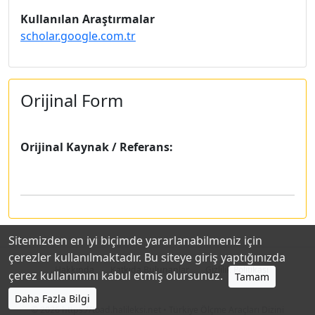
Kullanılan Araştırmalar
scholar.google.com.tr
Orijinal Form
Orijinal Kaynak / Referans:
Sitemizden en iyi biçimde yararlanabilmeniz için
çerezler kullanılmaktadır. Bu siteye giriş yaptığınızda
Hakkında
Katkıda Bulunanlar
Gizlilik Politikası
çerez kullanımını kabul etmiş olursunuz.
Tamam
Daha Fazla Bilgi
© 2026
https://toad.halileksi.net
• Türkiye Ölçme Araçları Dizini