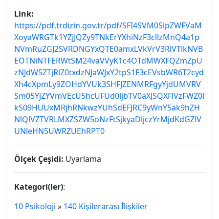
Link:
https://pdf.trdizin.gov.tr/pdf/SFI4SVM0SlpZWFVaM
XoyaWRGTk1YZjJQZy9TNkErYXhiNzF3cllzMnQ4a1p
NVmRuZGJ2SVRDNGYxQTE0amxLVkVrV3RiVTlkNVB
EOTNiNTFERWtSM24vaVVyK1c4OTdMWXFQZmZpU
zNJdW5ZTjRlZ0txdzNJaWJxY2tpS1F3cEVsbWR6T2cyd
Xh4cXpmLy9ZOHdYVUk3SHFJZENMRFgyYjdUMVRV
Sm05YjZYVmVEcU5hcUFUd0ljbTV0aXJSQXFlVzFWZ0l
kS09HUUxMRjhRNkwzYUhSdEFJRC9yWnY5ak9hZH
NlQlVZTVRLMXZSZW5oNzFtSjkyaDljczYrMjdKdGZlV
UNleHN5UWRZUEhRPT0
Ölçek Çeşidi:
Uyarlama
Kategori(ler)
:
10 Psikoloji
»
140 Kişilerarası İlişkiler