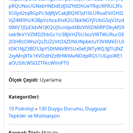
pRQUNoUGNxbHNDdEdjSlZYdDhUeTRqUW9UL3Fs
VUIyd2tqRGpPc3djRjVCakJBQXFSd1lIcURoaEViOHI2
VjZ4M0hUK3BpVzAza3hxK2U3bkNGYjFUbG5qV2tzd
0lMV1JQd3dxN1JKQUJScmlpdXBzV05DMlRPZlkyMS9
sek9kV1VZMDZhbGc1U3BjVHZ5U3ozVlRTWURucDE
2OHRzOWxzQzZUZzVtOXZDNUNpbktuY3VXMkErL0
tDK1NjZ3BDS3pYS0tNNVBYSUx0eEJNTy9lQ3JJTUJNZ
2xyMnJXTk1KVDdHZzBHWXAvNDdpRG51UGpsWE1
aOU5XcW5OZTFkcWVnPT0
Ölçek Çeşidi:
Uyarlama
Kategori(ler)
:
10 Psikoloji
»
130 Duygu Durumu, Duygusal
Tepkiler ve Motivasyon
Kaynak Türü:
Makale