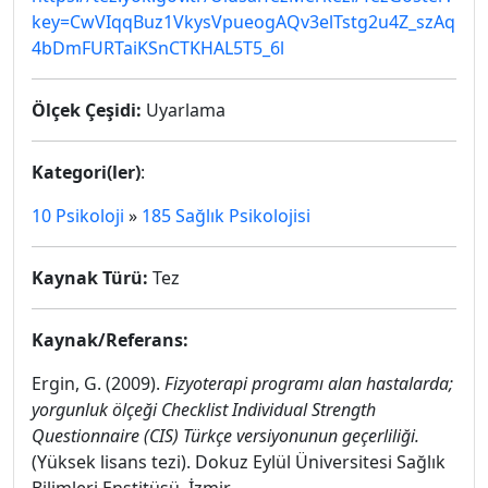
key=CwVIqqBuz1VkysVpueogAQv3elTstg2u4Z_szAq
4bDmFURTaiKSnCTKHAL5T5_6l
Ölçek Çeşidi:
Uyarlama
Kategori(ler)
:
10 Psikoloji
»
185 Sağlık Psikolojisi
Kaynak Türü:
Tez
Kaynak/Referans:
Ergin, G. (2009).
Fizyoterapi programı alan hastalarda;
yorgunluk ölçeği Checklist Individual Strength
Questionnaire (CIS) Türkçe versiyonunun geçerliliği.
(Yüksek lisans tezi). Dokuz Eylül Üniversitesi Sağlık