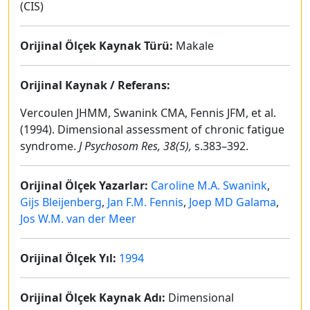
(CIS)
Orijinal Ölçek Kaynak Türü:
Makale
Orijinal Kaynak / Referans:
Vercoulen JHMM, Swanink CMA, Fennis JFM, et al.
(1994). Dimensional assessment of chronic fatigue
syndrome.
J Psychosom Res, 38(5),
s.383–392.
Orijinal Ölçek Yazarlar:
Caroline M.A. Swanink
,
Gijs Bleijenberg
,
Jan F.M. Fennis
,
Joep MD Galama
,
Jos W.M. van der Meer
Orijinal Ölçek Yıl:
1994
Orijinal Ölçek Kaynak Adı:
Dimensional