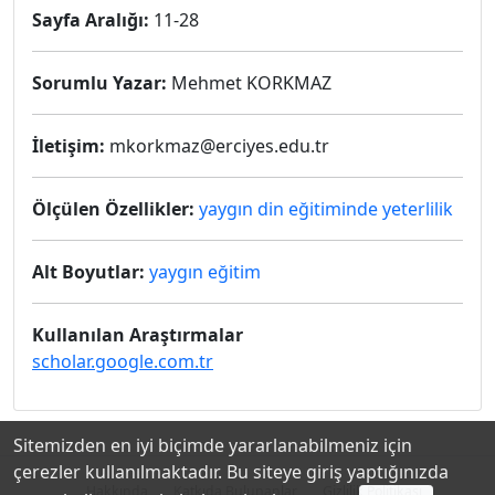
Sayfa Aralığı:
11-28
Sorumlu Yazar:
Mehmet KORKMAZ
İletişim:
mkorkmaz@erciyes.edu.tr
Ölçülen Özellikler:
yaygın din eğitiminde yeterlilik
Alt Boyutlar:
yaygın eğitim
Kullanılan Araştırmalar
scholar.google.com.tr
Sitemizden en iyi biçimde yararlanabilmeniz için
çerezler kullanılmaktadır. Bu siteye giriş yaptığınızda
Hakkında
Katkıda Bulunanlar
Gizlilik Politikası