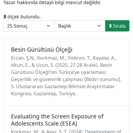
Yazar hakkında detaylı bilgi mevcut değildir.
8
ölçek bulundu.
Sırala
Besin Gürültüsü Ölçeği
Ercan, Ş.N., Korkmaz, M., Yıldırım, T., Kayalar, A.,
Altun, E., & Uzun, S. (2025, 27-28 Aralık). Besin
Gürültüsü Ölçeğı̇’nı̇n Türkçe’ye uyarlaması:
Geçerlı̇lı̇k ve güvenı̇rlı̇k çalışması [Bildiri sunumu].
5. Uluslararası Gaziantep Bilimsel Araştırmalar
Kongresi, Gaziantep, Türkiye.
Evaluating the Screen Exposure of
Adolescents Scale (ESEA)
Korkmaz, M., & Ayaz, S. T. (2024). Development of