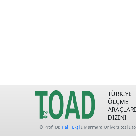
TÜRKİYE
ÖLÇME
ARAÇLARI
DİZİNİ
© Prof. Dr.
Halil Ekşi
I Marmara Üniversitesi I t