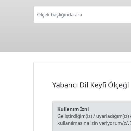
Ölçek başlığında ara
Yabancı Dil Keyfi Ölçeğ
Kullanım İzni
Geliştirdiğim(iz) / uyarladığım(ız)
kullanılmasına izin veriyorum/z/. 