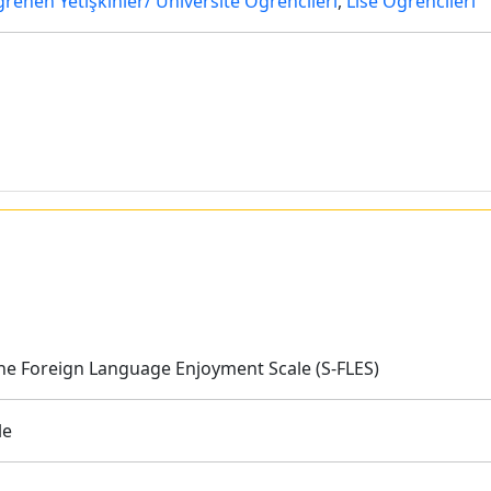
ğrenen Yetişkinler/ Üniversite Öğrencileri
,
Lise Öğrencileri
he Foreign Language Enjoyment Scale (S-FLES)
le