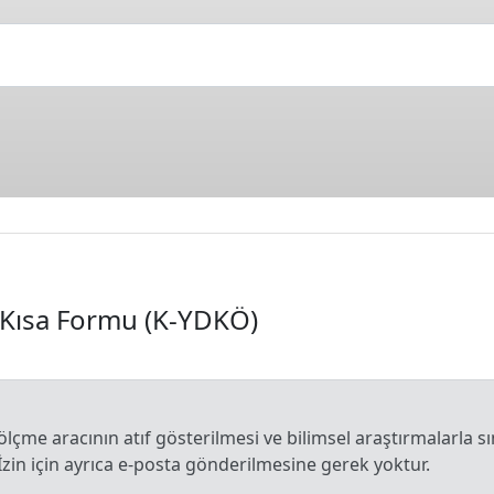
i Kısa Formu (K-YDKÖ)
 ölçme aracının atıf gösterilmesi ve bilimsel araştırmalarla sı
İzin için ayrıca e-posta gönderilmesine gerek yoktur.