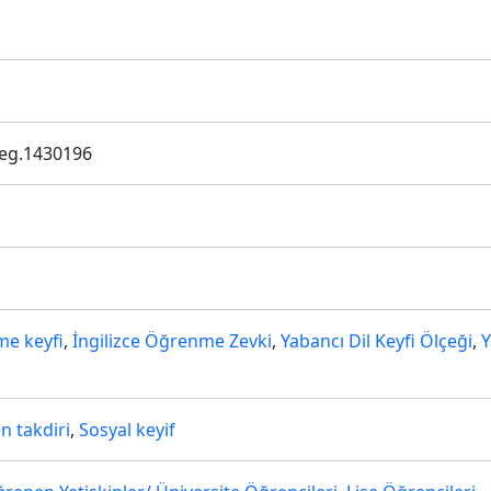
keg.1430196
me keyfi
,
İngilizce Öğrenme Zevki
,
Yabancı Dil Keyfi Ölçeği
,
Y
 takdiri
,
Sosyal keyif