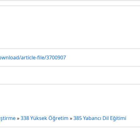
u
ownload/article-file/3700907
iştirme
»
338 Yüksek Öğretim
»
385 Yabancı Dil Eğitimi