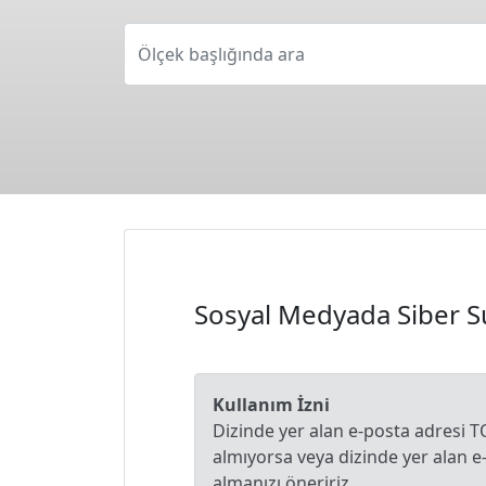
Ölçek başlığında ara
Sosyal Medyada Siber Su
Kullanım İzni
Dizinde yer alan e-posta adresi T
almıyorsa veya dizinde yer alan 
almanızı öneririz.