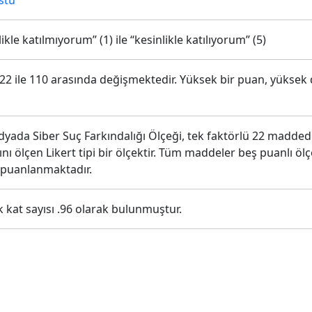
stü
likle katılmıyorum” (1) ile “kesinlikle katılıyorum” (5)
22 ile 110 arasında değişmektedir. Yüksek bir puan, yüksek d
yada Siber Suç Farkındalığı Ölçeği, tek faktörlü 22 madde
ını ölçen Likert tipi bir ölçektir. Tüm maddeler beş puanlı ölç
a puanlanmaktadır.
k kat sayısı .96 olarak bulunmuştur.