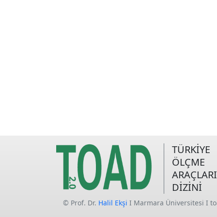
TÜRKİYE
ÖLÇME
ARAÇLARI
DİZİNİ
© Prof. Dr.
Halil Ekşi
I Marmara Üniversitesi I t