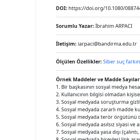
DOI:
https://doi.org/10.1080/0887
Sorumlu Yazar:
İbrahim ARPACI
İletişim:
iarpaci@bandirma.edu.tr
Ölçülen Özellikler:
Siber suç farkın
Örnek Maddeler ve Madde Sayılar
1. Bir başkasının sosyal medya hesa
2. Kullanıcının bilgisi olmadan kişis
3. Sosyal medyada soruşturma gizlili
4. Sosyal medyada zararlı madde kul
5. Sosyal medyada terör örgütünü 
6. Sosyal medyada asılsız siyasi ve 
7. Sosyal medyada yasa dışı (çalıntı
8. Sosyal medyada bireyleri link ara