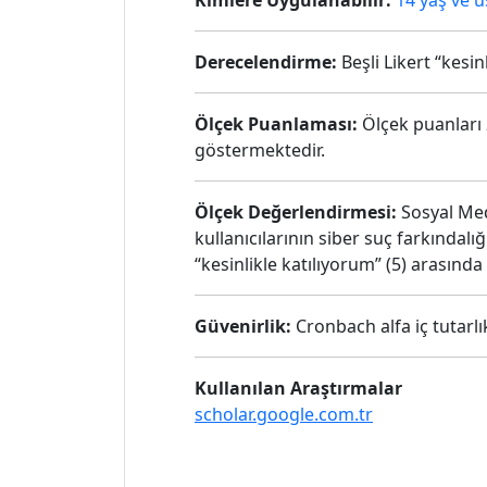
Kimlere Uygulanabilir:
14 yaş ve ü
Derecelendirme:
Beşli Likert “kesin
Ölçek Puanlaması:
Ölçek puanları 
göstermektedir.
Ölçek Değerlendirmesi:
Sosyal Med
kullanıcılarının siber suç farkındalığ
“kesinlikle katılıyorum” (5) arasınd
Güvenirlik:
Cronbach alfa iç tutarlı
Kullanılan Araştırmalar
scholar.google.com.tr