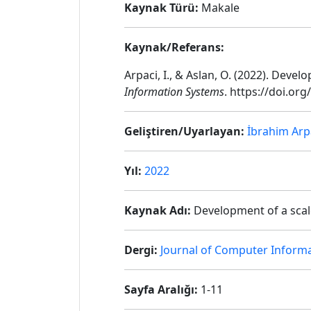
Kaynak Türü:
Makale
Kaynak/Referans:
Arpaci, I., & Aslan, O. (2022). Dev
Information Systems
. https://doi.or
Geliştiren/Uyarlayan:
İbrahim Arp
Yıl:
2022
Kaynak Adı:
Development of a scal
Dergi:
Journal of Computer Inform
Sayfa Aralığı:
1-11