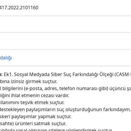
4417.2022.2101160
dalığı
ı:
Ek1. Sosyal Medyada Siber Suç Farkındalığı Ölçeği (CASM
bına izinsiz girmek suçtur.
el bilgilerini (e-posta, adres, telefon numarası gibi) üçüncü 
ğini ihlal etmenin cezası vardır.
lanımını teşvik etmek suçtur.
destekleyen paylaşımların suç oluşturduğunun farkındayım.
askeri paylaşımlar yapmak suçtur.
, sahte) ürünleri satmak suçtur.
cılığıyla yasal olmayan sitelere yönlendirmek suçtur.