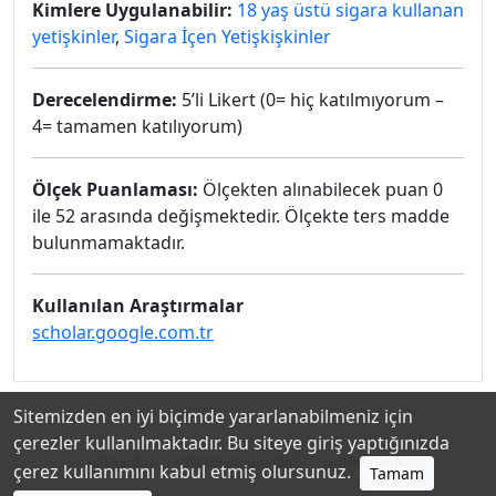
Kimlere Uygulanabilir:
18 yaş üstü sigara kullanan
yetişkinler
,
Sigara İçen Yetişkişkinler
Derecelendirme:
5’li Likert (0= hiç katılmıyorum –
4= tamamen katılıyorum)
Ölçek Puanlaması:
Ölçekten alınabilecek puan 0
ile 52 arasında değişmektedir. Ölçekte ters madde
bulunmamaktadır.
Kullanılan Araştırmalar
scholar.google.com.tr
Sitemizden en iyi biçimde yararlanabilmeniz için
çerezler kullanılmaktadır. Bu siteye giriş yaptığınızda
Hakkında
Katkıda Bulunanlar
Gizlilik Politikası
çerez kullanımını kabul etmiş olursunuz.
Tamam