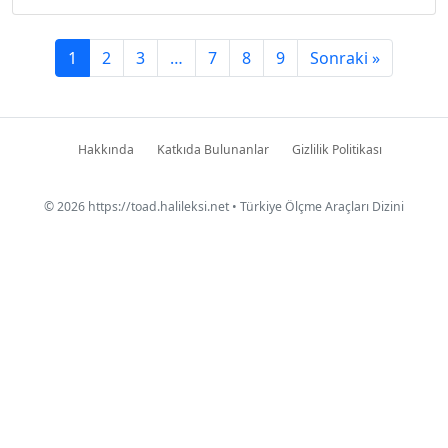
1
2
3
…
7
8
9
Sonraki »
Hakkında
Katkıda Bulunanlar
Gizlilik Politikası
© 2026
https://toad.halileksi.net
• Türkiye Ölçme Araçları Dizini