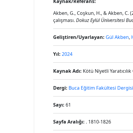
Kaynak/Referans:
Akben, G., Coşkun, H., & Akben, C. (2
çalışması.
Dokuz Eylül Üniversitesi Buc
Geliştiren/Uyarlayan:
Gül Akben
,
Yıl:
2024
Kaynak Adı:
Kötü Niyetli Yaratıcılı
Dergi:
Buca Eğitim Fakültesi Dergis
Sayı:
61
Sayfa Aralığı:
. 1810-1826