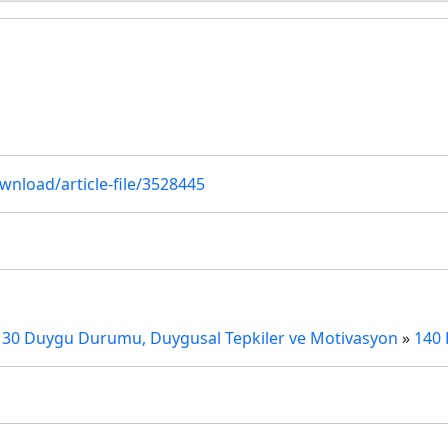
u
ownload/article-file/3528445
130 Duygu Durumu, Duygusal Tepkiler ve Motivasyon
»
140 K