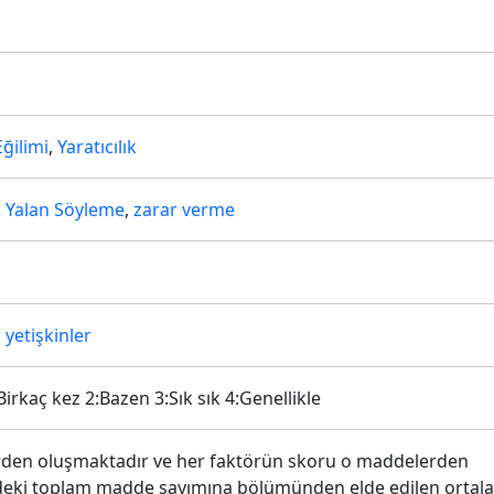
ğilimi
,
Yaratıcılık
,
Yalan Söyleme
,
zarar verme
 yetişkinler
irkaç kez 2:Bazen 3:Sık sık 4:Genellikle
rden oluşmaktadır ve her faktörün skoru o maddelerden
rdeki toplam madde sayımına bölümünden elde edilen ortal