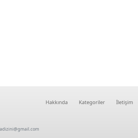
Hakkında
Kategoriler
İletişim
oadizini@gmail.com