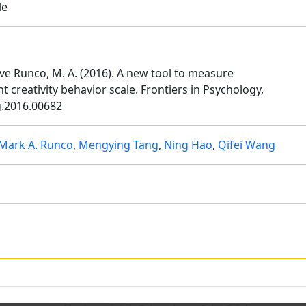
le
. ve Runco, M. A. (2016). A new tool to measure
t creativity behavior scale. Frontiers in Psychology,
yg.2016.00682
Mark A. Runco
,
Mengying Tang
,
Ning Hao
,
Qifei Wang