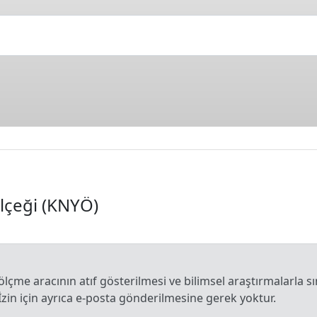
Ölçeği (KNYÖ)
 ölçme aracının atıf gösterilmesi ve bilimsel araştırmalarla sı
İzin için ayrıca e-posta gönderilmesine gerek yoktur.