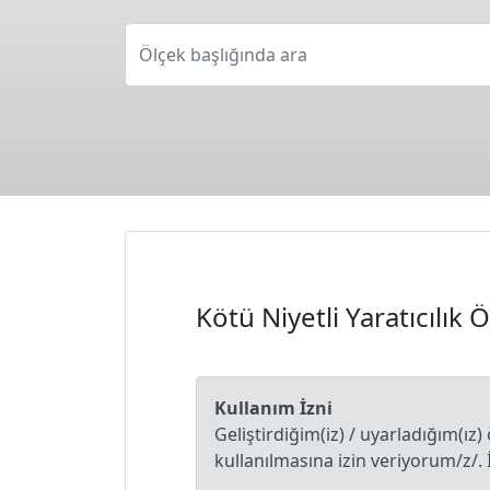
Ölçek başlığında ara
Kötü Niyetli Yaratıcılık 
Kullanım İzni
Geliştirdiğim(iz) / uyarladığım(ız)
kullanılmasına izin veriyorum/z/. 