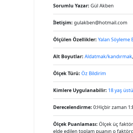
Sorumlu Yazar:
Gül Akben
İletişim:
gulakben@hotmail.com
Ölçülen Özellikler:
Yalan Söyleme E
Alt Boyutlar:
Aldatmak/kandırmak
Ölçek Türü:
Öz Bildirim
Kimlere Uygulanabilir:
18 yaş üstü
Derecelendirme:
0:Hiçbir zaman 1:B
Ölçek Puanlaması:
Ölçek üç faktö
elde edilen toplam puanın o faktö