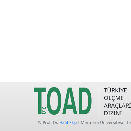
TÜRKİYE
ÖLÇME
ARAÇLARI
DİZİNİ
© Prof. Dr.
Halil Ekşi
I Marmara Üniversitesi I t