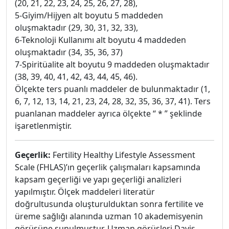
(20, 21, 22, 23, 24, 25, 26, 27, 28),
5-Giyim/Hijyen alt boyutu 5 maddeden
oluşmaktadır (29, 30, 31, 32, 33),
6-Teknoloji Kullanımı alt boyutu 4 maddeden
oluşmaktadır (34, 35, 36, 37)
7-Spiritüalite alt boyutu 9 maddeden oluşmaktadır
(38, 39, 40, 41, 42, 43, 44, 45, 46).
Ölçekte ters puanlı maddeler de bulunmaktadır (1,
6, 7, 12, 13, 14, 21, 23, 24, 28, 32, 35, 36, 37, 41). Ters
puanlanan maddeler ayrıca ölçekte “ * ” şeklinde
işaretlenmiştir.
Geçerlik:
Fertility Healthy Lifestyle Assessment
Scale (FHLAS)’ın geçerlik çalışmaları kapsamında
kapsam geçerliği ve yapı geçerliği analizleri
yapılmıştır. Ölçek maddeleri literatür
doğrultusunda oluşturulduktan sonra fertilite ve
üreme sağlığı alanında uzman 10 akademisyenin
görüşüne sunulmuştur. Uzman görüşleri Davis