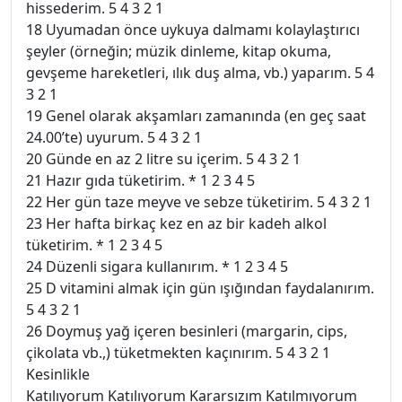
hissederim. 5 4 3 2 1
18 Uyumadan önce uykuya dalmamı kolaylaştırıcı
şeyler (örneğin; müzik dinleme, kitap okuma,
gevşeme hareketleri, ılık duş alma, vb.) yaparım. 5 4
3 2 1
19 Genel olarak akşamları zamanında (en geç saat
24.00’te) uyurum. 5 4 3 2 1
20 Günde en az 2 litre su içerim. 5 4 3 2 1
21 Hazır gıda tüketirim. * 1 2 3 4 5
22 Her gün taze meyve ve sebze tüketirim. 5 4 3 2 1
23 Her hafta birkaç kez en az bir kadeh alkol
tüketirim. * 1 2 3 4 5
24 Düzenli sigara kullanırım. * 1 2 3 4 5
25 D vitamini almak için gün ışığından faydalanırım.
5 4 3 2 1
26 Doymuş yağ içeren besinleri (margarin, cips,
çikolata vb.,) tüketmekten kaçınırım. 5 4 3 2 1
Kesinlikle
Katılıyorum Katılıyorum Kararsızım Katılmıyorum