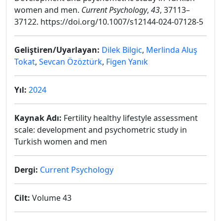
women and men.
Current Psychology
,
43
,
37113–
37122.
https://doi.org/10.1007/s12144-024-07128-5
Geliştiren/Uyarlayan:
Dilek Bilgic
,
Merlinda Aluş
Tokat
,
Sevcan Özöztürk
,
Figen Yanık
Yıl:
2024
Kaynak Adı:
Fertility healthy lifestyle assessment
scale: development and psychometric study in
Turkish women and men
Dergi:
Current Psychology
Cilt:
Volume 43