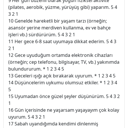
9 Her gün düzenli olarak yoğun fiziksel aktivite
(pilates, aerobik, yüzme, yürüyüş gibi) yaparım. 5 4
3 2 1
10 Genelde hareketli bir yaşam tarzı (örneğin;
asansör yerine merdiven kullanma, ev ve bahçe
işleri vb.) sürdürürüm. 5 4 3 2 1
11 Her gece 6-8 saat uyumaya dikkat ederim. 5 4 3
2 1
12 Gece uyuduğum ortamda elektronik cihazları
(örneğin; cep telefonu, bilgisayar, TV, vb.) yakınımda
bulundururum. * 1 2 3 4 5
13 Geceleri ışığı açık bırakarak uyurum. * 1 2 3 4 5
14 Düşüncelerim uykumu olumsuz etkiler. * 1 2 3 4
5
15 Uyumadan önce güzel şeyler düşünürüm. 5 4 3 2
1
16 Gün içerisinde ne yaşarsam yaşayayım çok kolay
uyurum. 5 4 3 2 1
17 Sabah uyandığımda kendimi dinlenmiş