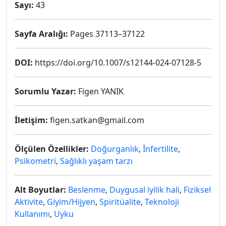
Sayı:
43
Sayfa Aralığı:
Pages 37113–37122
DOI:
https://doi.org/10.1007/s12144-024-07128-5
Sorumlu Yazar:
Figen YANIK
İletişim:
figen.satkan@gmail.com
Ölçülen Özellikler:
Doğurganlık
,
İnfertilite
,
Psikometri
,
Sağlıklı yaşam tarzı
Alt Boyutlar:
Beslenme
,
Duygusal iyilik hali
,
Fiziksel
Aktivite
,
Giyim/Hijyen
,
Spiritüalite
,
Teknoloji
Kullanımı
,
Uyku