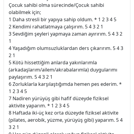
Çocuk sahibi olma sürecinde/Çocuk sahibi
olabilmek için;
1 Daha stresli bir yapıya sahip oldum. * 1 2 3 4 5
2 Kendimi rahatlatmaya çalışırım. 5 4 3 2 1
3 Sevdiğim şeyleri yapmaya zaman ayırırım. 5 4 3 2
1
4 Yaşadığım olumsuzluklardan ders çıkarırım. 5 4 3
2 1
5 Kötü hissettiğim anlarda yakınlarımla
(arkadaşlarım/ailem/akrabalarımla) duygularımı
paylaşırım. 5 4 3 2 1
6 Zorluklarla karşılaştığımda hemen pes ederim. *
1 2 3 4 5
7 Nadiren yürüyüş gibi hafif düzeyde fiziksel
aktivite yaparım. * 1 2 3 4 5
8 Haftada iki-üç kez orta düzeyde fiziksel aktivite
(pilates, aerobik, yüzme, yürüyüş gibi) yaparım. 5 4
3 2 1