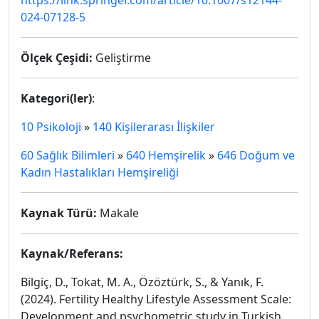
https://link.springer.com/article/10.1007/s12144-
024-07128-5
Ölçek Çeşidi:
Geliştirme
Kategori(ler)
:
10 Psikoloji
»
140 Kişilerarası İlişkiler
60 Sağlık Bilimleri
»
640 Hemşirelik
»
646 Doğum ve
Kadın Hastalıkları Hemşireliği
Kaynak Türü:
Makale
Kaynak/Referans:
Bilgiç,
D.,
Tokat,
M.
A.,
Özöztürk,
S.,
& Yanık,
F.
(2024).
Fertility Healthy Lifestyle Assessment Scale:
Development and psychometric study in Turkish