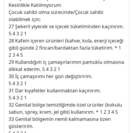
Kesinlikle Katılmıyorum
Çocuk sahibi olma sürecinde/Çocuk sahibi
olabilmek için;
27 Şekerli yiyecek ve içecek tüketiminden kaçınırım.
5 4 3 2 1
28 Kafein içeren ürünleri (kahve, kola, enerji içeceği
gibi) günde 2 fincan/bardaktan fazla tüketirim. * 1
2 3 4 5
29 Kullandığım iç çamaşırlarımın pamuklu olmasına
dikkat ederim. 5 4 3 2 1
30 İç çamaşırımı her gün değiştiririm.
5 4 3 2 1
31 Dar kıyafetler kullanmaktan kaçınırım.
5 4 3 2 1
32 Genital bölge temizliğimde özel ürünler (kokulu
sabun, sprey, krem, jel gibi) kullanırım. * 1 2 3 4 5
33 Genital bölgemin nemli kalmamasına özen
gösteririm.