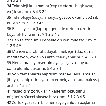
5 4 3 2 1
34 Teknoloji kullanımını (cep telefonu, bilgisayar,
vb.) kısıtlarım. 5 4 3 2 1
35 Teknolojiyi (sosyal medya, gazete okuma vb.) sık
kullanırım. * 1 2 3 4 5
36 Bilgisayarımı (laptop) genelde dizimin üzerine
koyarak kullanırım. * 1 2 3 4 5
37 Cep telefonumu genelde ön cebimde taşırım. *
1 2 3 4 5
38 Manevi olarak rahatlayabilmek için (dua etme,
meditasyon, yoga vb.) aktiviteler yaparım. 5 4 3 2 1
39 Her zaman iyimser olmaya çalışarak hayata
daha olumlu bakarım. 5 4 3 2 1
40 Son zamanlarda yaptığım manevi uygulamalar
(ihtiyaç sahiplerine yardım etmek, adak adamak vs.)
arttı. 5 4 3 2 1
41 Yaşadığım zorlukların kaderim olduğunu
düşünüp süreci akışına bırakırım. * 1 2 3 4 5
42 Zorluk yaşasam bile her şeye yeniden başlama