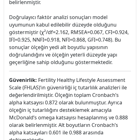
belirlenmiştir.
Doğrulayıcı faktör analizi sonuçları model
uyumunun kabul edilebilir düzeyde olduğunu
göstermiştir (χ²/df=2.162, RMSEA=0.067, CFI=0.924,
IFI=0.925, NNFI=0.918, NFI=0.868, GFI=0.748). Bu
sonuçlar ölçeğin yedi alt boyutlu yapısının
doğrulandığını ve ölçeğin yeterli düzeyde yapı
geçerliğine sahip olduğunu göstermektedir.
Güvenirlik:
Fertility Healthy Lifestyle Assessment
Scale (FHLAS)’ın güvenirliği iç tutarlılık analizleri ile
değerlendirilmiştir. Ölçeğin toplam Cronbach’s
alpha katsayısı 0.872 olarak bulunmuştur. Ayrıca
ölçeğin iç tutarlılığını desteklemek amacıyla
McDonald’s omega katsayısı hesaplanmış ve 0.888
olarak belirlenmiştir. Alt boyutların Cronbach’s
alpha katsayıları 0.601 ile 0.988 arasında