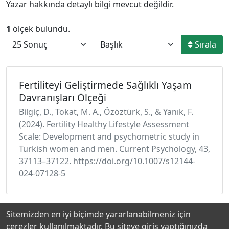
Yazar hakkında detaylı bilgi mevcut değildir.
1
ölçek bulundu.
Sırala
Fertiliteyi Geliştirmede Sağlıklı Yaşam
Davranışları Ölçeği
Bilgiç, D., Tokat, M. A., Özöztürk, S., & Yanık, F.
(2024). Fertility Healthy Lifestyle Assessment
Scale: Development and psychometric study in
Turkish women and men. Current Psychology, 43,
37113–37122. https://doi.org/10.1007/s12144-
024-07128-5
Sitemizden en iyi biçimde yararlanabilmeniz için
çerezler kullanılmaktadır. Bu siteye giriş yaptığınızda