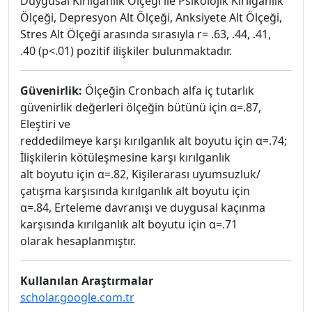
Duygusal Kırılganlık Ölçeği ile Psikolojik Kırılganlık
Ölçeği, Depresyon Alt Ölçeği, Anksiyete Alt Ölçeği,
Stres Alt Ölçeği arasında sırasıyla r= .63, .44, .41,
.40 (p<.01) pozitif ilişkiler bulunmaktadır.
Güvenirlik:
Ölçeğin Cronbach alfa iç tutarlık
güvenirlik değerleri ölçeğin bütünü için α=.87,
Eleştiri ve
reddedilmeye karşı kırılganlık alt boyutu için α=.74;
İlişkilerin kötüleşmesine karşı kırılganlık
alt boyutu için α=.82, Kişilerarası uyumsuzluk/
çatışma karşısında kırılganlık alt boyutu için
α=.84, Erteleme davranışı ve duygusal kaçınma
karşısında kırılganlık alt boyutu için α=.71
olarak hesaplanmıştır.
Kullanılan Araştırmalar
scholar.google.com.tr