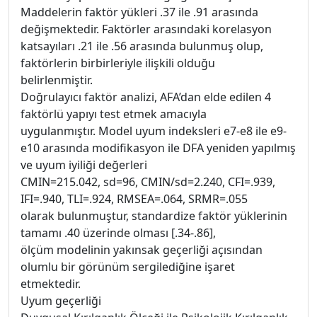
Maddelerin faktör yükleri .37 ile .91 arasında
değişmektedir. Faktörler arasındaki korelasyon
katsayıları .21 ile .56 arasında bulunmuş olup,
faktörlerin birbirleriyle ilişkili olduğu
belirlenmiştir.
Doğrulayıcı faktör analizi, AFA’dan elde edilen 4
faktörlü yapıyı test etmek amacıyla
uygulanmıştır. Model uyum indeksleri e7-e8 ile e9-
e10 arasında modifikasyon ile DFA yeniden yapılmış
ve uyum iyiliği değerleri
CMIN=215.042, sd=96, CMIN/sd=2.240, CFI=.939,
IFI=.940, TLI=.924, RMSEA=.064, SRMR=.055
olarak bulunmuştur, standardize faktör yüklerinin
tamamı .40 üzerinde olması [.34-.86],
ölçüm modelinin yakınsak geçerliği açısından
olumlu bir görünüm sergilediğine işaret
etmektedir.
Uyum geçerliği