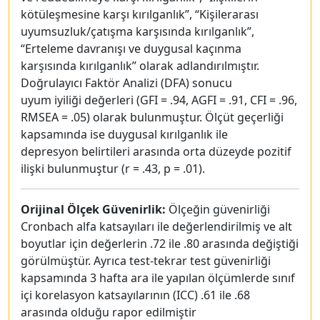
kötüleşmesine karşı kırılganlık”, “Kişilerarası
uyumsuzluk/çatışma karşısında kırılganlık”,
“Erteleme davranışı ve duygusal kaçınma
karşısında kırılganlık” olarak adlandırılmıştır.
Doğrulayıcı Faktör Analizi (DFA) sonucu
uyum iyiliği değerleri (GFI = .94, AGFI = .91, CFI = .96,
RMSEA = .05) olarak bulunmuştur. Ölçüt geçerliği
kapsamında ise duygusal kırılganlık ile
depresyon belirtileri arasında orta düzeyde pozitif
ilişki bulunmuştur (r = .43, p = .01).
Orijinal Ölçek Güvenirlik:
Ölçeğin güvenirliği
Cronbach alfa katsayıları ile değerlendirilmiş ve alt
boyutlar için değerlerin .72 ile .80 arasında değiştiği
görülmüştür. Ayrıca test-tekrar test güvenirliği
kapsamında 3 hafta ara ile yapılan ölçümlerde sınıf
içi korelasyon katsayılarının (ICC) .61 ile .68
arasında olduğu rapor edilmiştir