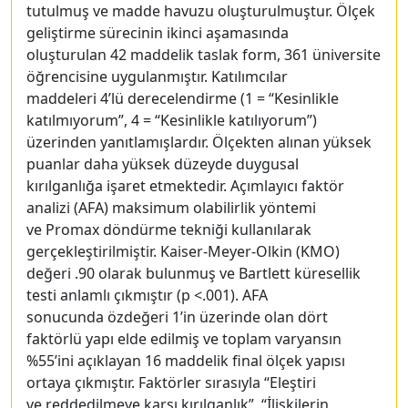
tutulmuş ve madde havuzu oluşturulmuştur. Ölçek
geliştirme sürecinin ikinci aşamasında
oluşturulan 42 maddelik taslak form, 361 üniversite
öğrencisine uygulanmıştır. Katılımcılar
maddeleri 4’lü derecelendirme (1 = “Kesinlikle
katılmıyorum”, 4 = “Kesinlikle katılıyorum”)
üzerinden yanıtlamışlardır. Ölçekten alınan yüksek
puanlar daha yüksek düzeyde duygusal
kırılganlığa işaret etmektedir. Açımlayıcı faktör
analizi (AFA) maksimum olabilirlik yöntemi
ve Promax döndürme tekniği kullanılarak
gerçekleştirilmiştir. Kaiser-Meyer-Olkin (KMO)
değeri .90 olarak bulunmuş ve Bartlett küresellik
testi anlamlı çıkmıştır (p <.001). AFA
sonucunda özdeğeri 1’in üzerinde olan dört
faktörlü yapı elde edilmiş ve toplam varyansın
%55’ini açıklayan 16 maddelik final ölçek yapısı
ortaya çıkmıştır. Faktörler sırasıyla “Eleştiri
ve reddedilmeye karşı kırılganlık”, “İlişkilerin