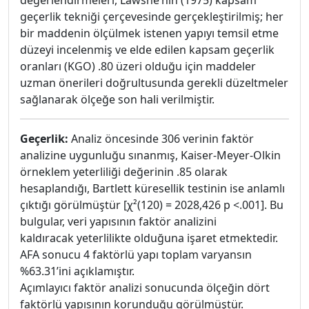
değerlendirmeleri, Lawshe’nin (1975) kapsam
geçerlik tekniği çerçevesinde gerçekleştirilmiş; her
bir maddenin ölçülmek istenen yapıyı temsil etme
düzeyi incelenmiş ve elde edilen kapsam geçerlik
oranları (KGO) .80 üzeri olduğu için maddeler
uzman önerileri doğrultusunda gerekli düzeltmeler
sağlanarak ölçeğe son hali verilmiştir.
Geçerlik:
Analiz öncesinde 306 verinin faktör
analizine uygunluğu sınanmış, Kaiser-Meyer-Olkin
örneklem yeterliliği değerinin .85 olarak
hesaplandığı, Bartlett küresellik testinin ise anlamlı
çıktığı görülmüştür [χ²(120) = 2028,426 p <.001]. Bu
bulgular, veri yapısının faktör analizini
kaldıracak yeterlilikte olduğuna işaret etmektedir.
AFA sonucu 4 faktörlü yapı toplam varyansın
%63.31’ini açıklamıştır.
Açımlayıcı faktör analizi sonucunda ölçeğin dört
faktörlü yapısının korunduğu görülmüştür.