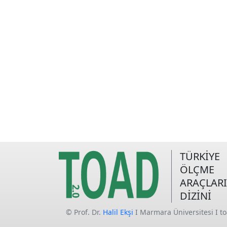
TÜRKİYE
ÖLÇME
ARAÇLARI
DİZİNİ
© Prof. Dr.
Halil Ekşi
I Marmara Üniversitesi I t