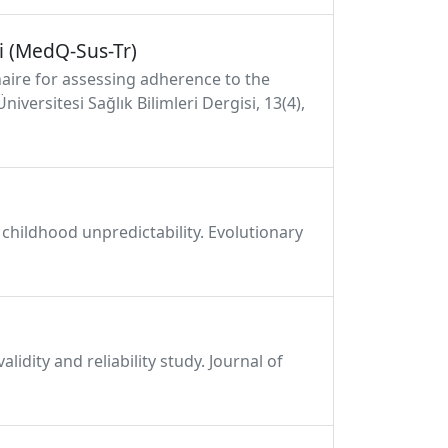
i (MedQ-Sus-Tr)
onnaire for assessing adherence to the
ersitesi Sağlık Bilimleri Dergisi, 13(4),
of childhood unpredictability. Evolutionary
lidity and reliability study. Journal of