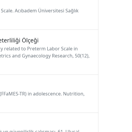
cy Scale. Acıbadem Üniversitesi Sağlık
erliliği Ölçeği
cy related to Preterm Labor Scale in
tetrics and Gynaecology Research, 50(12),
le (FFaMES-TR) in adolescence. Nutrition,
 ve güvenilirlik çalışması. 61. Ulusal