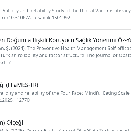
h Validity and Reliability Study of the Digital Vaccine Litera
oi.org/10.31067/acusaglik.1501992
 Doğumla İlişkili Koruyucu Sağlık Yönetimi Öz-Yet
an, Ş. (2024). The Preventive Health Management Self-effica
urkish reliability and factor structure. The Journal of Obs
16117
ği (FFaMES-TR)
h validity and reliability of the Four Facet Mindful Eating Sca
ut.2025.112770
m) Ölçeği
M. Y. (2025). Durdur Başlat Kontrol Ölçeği’nin Türkçe geçerlik