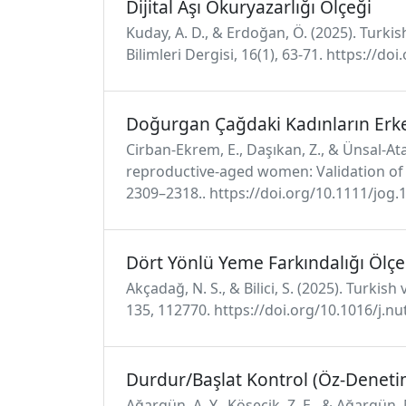
Dijital Aşı Okuryazarlığı Ölçeği
Kuday, A. D., & Erdoğan, Ö. (2025). Turkis
Bilimleri Dergisi, 16(1), 63-71. https://d
Doğurgan Çağdaki Kadınların Erken
Cirban-Ekrem, E., Daşıkan, Z., & Ünsal-At
reproductive-aged women: Validation of T
2309–2318.. https://doi.org/10.1111/jog.
Dört Yönlü Yeme Farkındalığı Ölçe
Akçadağ, N. S., & Bilici, S. (2025). Turkis
135, 112770. https://doi.org/10.1016/j.n
Durdur/Başlat Kontrol (Öz-Deneti
Ağargün, A. Y., Kösecik, Z. E., & Ağargün, 