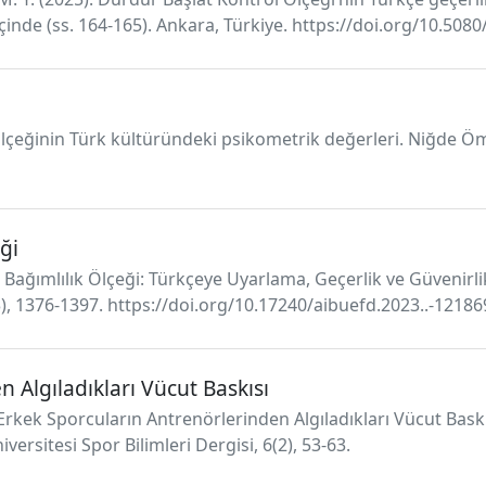
ı içinde (ss. 164-165). Ankara, Türkiye. https://doi.org/10.50
 Ölçeğinin Türk kültüründeki psikometrik değerleri. Niğde Ö
eği
al Bağımlılık Ölçeği: Türkçeye Uyarlama, Geçerlik ve Güvenirl
(3), 1376-1397. https://doi.org/10.17240/aibuefd.2023..-1218
 Algıladıkları Vücut Baskısı
5). Erkek Sporcuların Antrenörlerinden Algıladıkları Vücut Bask
ersitesi Spor Bilimleri Dergisi, 6(2), 53-63.