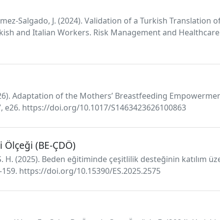
 Gómez-Salgado, J. (2024). Validation of a Turkish Translation
sh and Italian Workers. Risk Management and Healthcare P
(2026). Adaptation of the Mothers’ Breastfeeding Empowerment
, e26. https://doi.org/10.1017/S1463423626100863
i Ölçeği (BE-ÇDÖ)
, S. H. (2025). Beden eğitiminde çeşitlilik desteğinin katılım 
41–159. https://doi.org/10.15390/ES.2025.2575