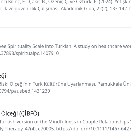
 Kılınç, F., Çakır, B., Özenir, Ç. ve Öztürk, E. (2024). Yetişk
rlik ve güvenirlik Çalışması. Akademik Gıda, 22(2), 133-142.
ee Spirituality Scale into Turkish: A study on healthcare wo
0.37898/spiritualpc.1407910
eği
 Riski Ölçeği’nin Türk Kültürüne Uyarlanması. Pamukkale Üniv
0.30794/pausbed.1431239
ık Ölçeği (ÇİBFÖ)
). Turkish version of the Mindfulness in Couple Relationships Sc
ly Therapy, 47(4), e70005. https://doi.org/10.1111/1467-642