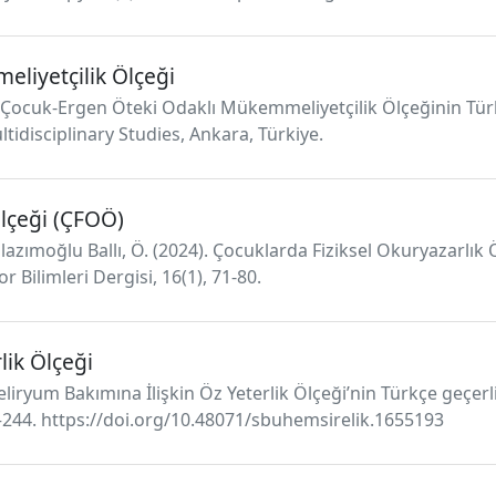
liyetçilik Ölçeği
s). Çocuk-Ergen Öteki Odaklı Mükemmeliyetçilik Ölçeğinin Tür
idisciplinary Studies, Ankara, Türkiye.
Ölçeği (ÇFOÖ)
azımoğlu Ballı, Ö. (2024). Çocuklarda Fiziksel Okuryazarlık Ö
r Bilimleri Dergisi, 16(1), 71-80.
lik Ölçeği
eliryum Bakımına İlişkin Öz Yeterlik Ölçeği’nin Türkçe geçerli
37–244. https://doi.org/10.48071/sbuhemsirelik.1655193