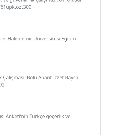
80/61upk.ozt300
mer Halisdemir Üniversitesi Eğitim
ik Çalışması. Bolu Abant İzzet Baysal
692
ısı Anketi’nin Türkçe geçerlik ve