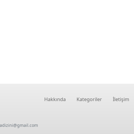
Hakkında
Kategoriler
İletişim
oadizini@gmail.com