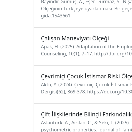
Bayındır Gümüş, A., Eşer Durmaz, S., Nişancı
Ölçeğinin Türkçeye uyarlanması: Bir geçe
gida.1543661
Çalışan Maneviyatı Ölçeği
Apak, H. (2025). Adaptation of the Employ
Counseling, 10(1), 7–17. http://doi.org/1
Çevrimiçi Çocuk İstismar Riski Ölç
Aktu, Y. (2024). Çevrimiçi Çocuk İstismar
Dergisi(62), 369-378. https://doi.org/1
Çift İlişkilerinde Bilinçli Farkındal
Aslantürk, A., Arslan, C., & Seki, T. (2025
psychometric properties. Journal of Fami