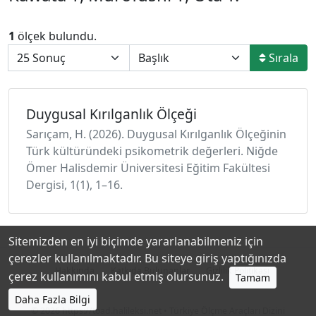
1
ölçek bulundu.
Sırala
Duygusal Kırılganlık Ölçeği
Sarıçam, H. (2026). Duygusal Kırılganlık Ölçeğinin
Türk kültüründeki psikometrik değerleri. Niğde
Ömer Halisdemir Üniversitesi Eğitim Fakültesi
Dergisi, 1(1), 1–16.
Sitemizden en iyi biçimde yararlanabilmeniz için
çerezler kullanılmaktadır. Bu siteye giriş yaptığınızda
Hakkında
Katkıda Bulunanlar
Gizlilik Politikası
çerez kullanımını kabul etmiş olursunuz.
Tamam
Daha Fazla Bilgi
© 2026
https://toad.halileksi.net
• Türkiye Ölçme Araçları Dizini