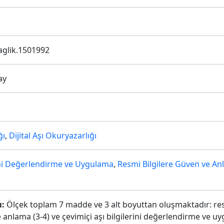
aglik.1501992
ay
ğı
,
Dijital Aşı Okuryazarlığı
rini Değerlendirme ve Uygulama
,
Resmi Bilgilere Güven ve A
ı:
Ölçek toplam 7 madde ve 3 alt boyuttan oluşmaktadır: resm
anlama (3-4) ve çevimiçi aşı bilgilerini değerlendirme ve uy