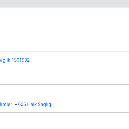
u
saglik.1501992
limleri
»
606 Halk Sağlığı