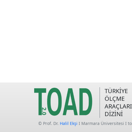
TÜRKİYE
ÖLÇME
ARAÇLARI
DİZİNİ
© Prof. Dr.
Halil Ekşi
I Marmara Üniversitesi I t