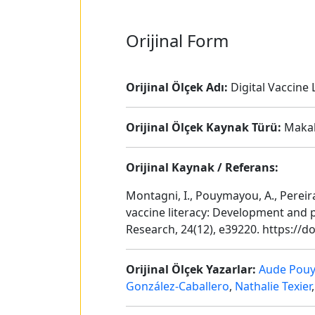
Orijinal Form
Orijinal Ölçek Adı:
Digital Vaccine 
Orijinal Ölçek Kaynak Türü:
Maka
Orijinal Kaynak / Referans:
Montagni, I., Pouymayou, A., Pereira, 
vaccine literacy: Development and p
Research, 24(12), e39220. https://d
Orijinal Ölçek Yazarlar:
Aude Pou
González-Caballero
,
Nathalie Texier