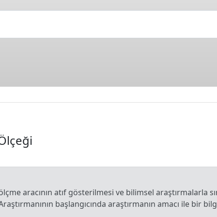
 Ölçeği
 ölçme aracının atıf gösterilmesi ve bilimsel araştırmalarla sı
 Araştırmanının başlangıcında araştırmanın amacı ile bir bi