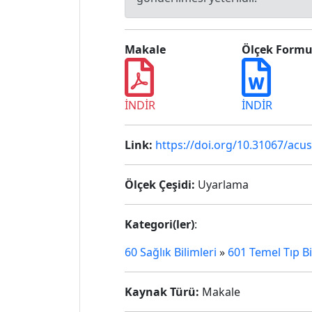
Makale
Ölçek Form
İNDİR
İNDİR
Link:
https://doi.org/10.31067/acu
Ölçek Çeşidi:
Uyarlama
Kategori(ler)
:
60 Sağlık Bilimleri
»
601 Temel Tıp Bi
Kaynak Türü:
Makale