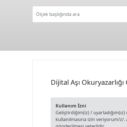
Ölçek başlığında ara
Dijital Aşı Okuryazarlığı
Kullanım İzni
Geliştirdiğim(iz) / uyarladığım(ız)
kullanılmasına izin veriyorum/z/.
gönderilmesi yeterlidir.