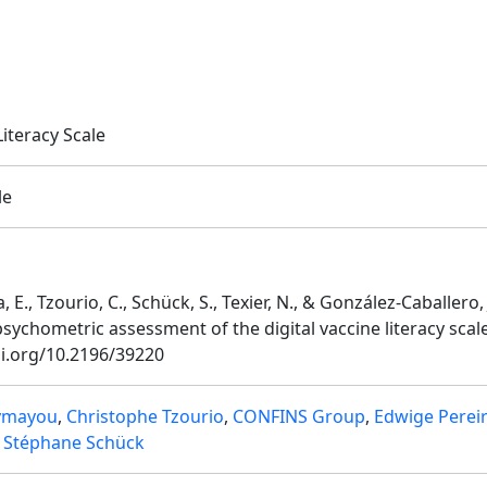
Literacy Scale
le
E., Tzourio, C., Schück, S., Texier, N., & González-Caballero, 
sychometric assessment of the digital vaccine literacy scale
oi.org/10.2196/39220
ymayou
,
Christophe Tzourio
,
CONFINS Group
,
Edwige Perei
,
Stéphane Schück