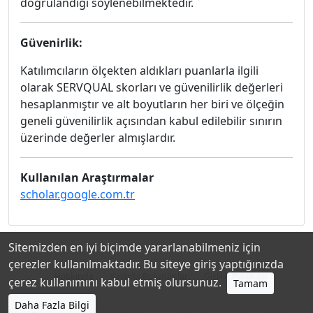
doğrulandığı söylenebilmektedir.
Güvenirlik:
Katılımcıların ölçekten aldıkları puanlarla ilgili
olarak SERVQUAL skorları ve güvenilirlik değerleri
hesaplanmıştır ve alt boyutların her biri ve ölçeğin
geneli güvenilirlik açısından kabul edilebilir sınırın
üzerinde değerler almışlardır.
Kullanılan Araştırmalar
scholar.google.com.tr
Sitemizden en iyi biçimde yararlanabilmeniz için
çerezler kullanılmaktadır. Bu siteye giriş yaptığınızda
Hakkında
Katkıda Bulunanlar
Gizlilik Politikası
çerez kullanımını kabul etmiş olursunuz.
Tamam
Daha Fazla Bilgi