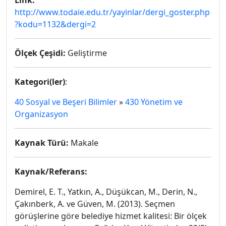
Link:
http://www.todaie.edu.tr/yayinlar/dergi_goster.php
?kodu=1132&dergi=2
Ölçek Çeşidi:
Geliştirme
Kategori(ler)
:
40 Sosyal ve Beşeri Bilimler
»
430 Yönetim ve
Organizasyon
Kaynak Türü:
Makale
Kaynak/Referans:
Demirel, E. T., Yatkın, A., Düşükcan, M., Derin, N.,
Çakınberk, A. ve Güven, M. (2013). Seçmen
görüşlerine göre belediye hizmet kalitesi: Bir ölçek