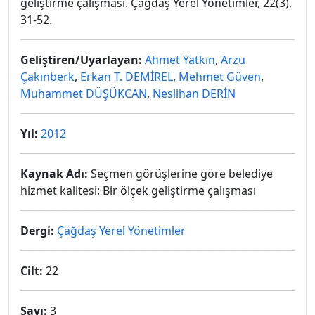
geliştirme çalışması. Çağdaş Yerel Yönetimler, 22(3),
31-52.
Geliştiren/Uyarlayan:
Ahmet Yatkın
,
Arzu
Çakınberk
,
Erkan T. DEMİREL
,
Mehmet Güven
,
Muhammet DÜŞÜKCAN
,
Neslihan DERİN
Yıl:
2012
Kaynak Adı:
Seçmen görüşlerine göre belediye
hizmet kalitesi: Bir ölçek geliştirme çalışması
Dergi:
Çağdaş Yerel Yönetimler
Cilt:
22
Sayı:
3