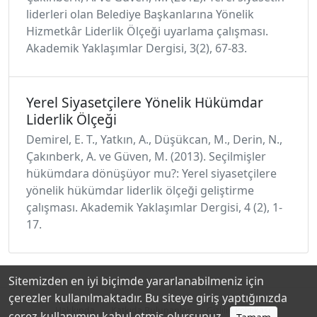
liderleri olan Belediye Başkanlarına Yönelik
Hizmetkâr Liderlik Ölçeği uyarlama çalışması.
Akademik Yaklaşımlar Dergisi, 3(2), 67-83.
Yerel Siyasetçilere Yönelik Hükümdar
Liderlik Ölçeği
Demirel, E. T., Yatkın, A., Düşükcan, M., Derin, N.,
Çakınberk, A. ve Güven, M. (2013). Seçilmişler
hükümdara dönüşüyor mu?: Yerel siyasetçilere
yönelik hükümdar liderlik ölçeği geliştirme
çalışması. Akademik Yaklaşımlar Dergisi, 4 (2), 1-
17.
Sitemizden en iyi biçimde yararlanabilmeniz için
çerezler kullanılmaktadır. Bu siteye giriş yaptığınızda
Hakkında
Katkıda Bulunanlar
Gizlilik Politikası
çerez kullanımını kabul etmiş olursunuz.