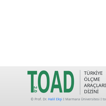
TÜRKİYE
ÖLÇME
ARAÇLARI
DİZİNİ
© Prof. Dr.
Halil Ekşi
I Marmara Üniversitesi I t