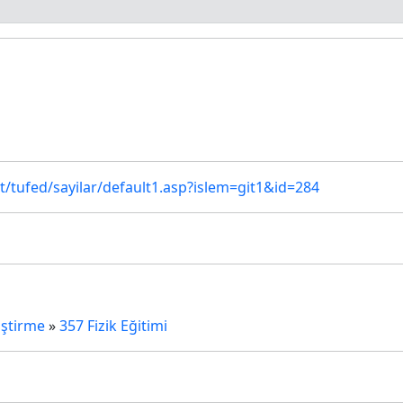
t/tufed/sayilar/default1.asp?islem=git1&id=284
iştirme
»
357 Fizik Eğitimi